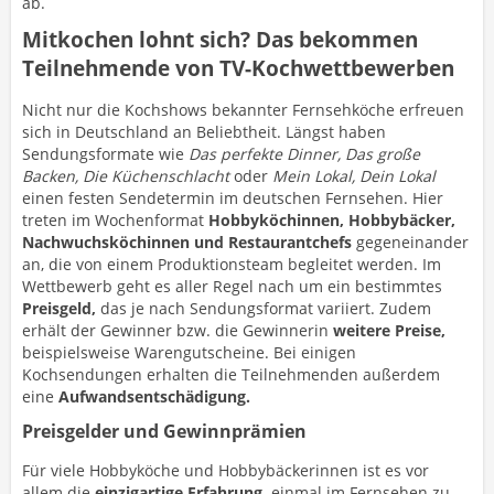
ab.
Mitkochen lohnt sich? Das bekommen
Teilnehmende von TV-Kochwettbewerben
Nicht nur die Kochshows bekannter Fernsehköche erfreuen
sich in Deutschland an Beliebtheit. Längst haben
Sendungsformate wie
Das perfekte Dinner, Das große
Backen, Die Küchenschlacht
oder
Mein Lokal, Dein Lokal
einen festen Sendetermin im deutschen Fernsehen. Hier
treten im Wochenformat
Hobbyköchinnen, Hobbybäcker,
Nachwuchsköchinnen und Restaurantchefs
gegeneinander
an, die von einem Produktionsteam begleitet werden. Im
Wettbewerb geht es aller Regel nach um ein bestimmtes
Preisgeld,
das je nach Sendungsformat variiert. Zudem
erhält der Gewinner bzw. die Gewinnerin
weitere Preise,
beispielsweise Warengutscheine. Bei einigen
Kochsendungen erhalten die Teilnehmenden außerdem
eine
Aufwandsentschädigung.
Preisgelder und Gewinnprämien
Für viele Hobbyköche und Hobbybäckerinnen ist es vor
allem die
einzigartige Erfahrung,
einmal im Fernsehen zu