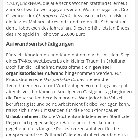
ChampionsWeek
, die alle sechs Wochen stattfindet, erneut
zum Kochwettbewerb gegen weitere Wochensieger an. Die
Gewinner der
ChampionsWeeks
beweisen sich schließlich
ein letztes Mal am Jahresende und treten die Schlacht um
den „Hobbykoch des Jahres“ an. Dieser erhält letzten Endes
das Preisgeld in Höhe von 25.000 Euro.
Aufwandsentschädigungen
Für viele Kandidaten und Kandidatinnen geht mit dem Sieg
eines TV-Kochwettbewerbs ein kleiner Traum in Erfüllung.
Doch für die Teilnahme muss oftmals ein
gewisser
organisatorischer
Aufwand
hingenommen werden. Für
Produktionen wie
Das perfekte Dinner
stehen die
Teilnehmenden an fünf Wochentagen von mittags bis spät
abends vor der Kamera. Am eigenen Gastgebertag beginnen
die Dreharbeiten bereits morgens. Wer jedoch in Vollzeit
berufstätig ist und seine Arbeit nicht flexibel verlegen kann,
muss sich unter Umständen für die Produktionsdauer
Urlaub
nehmen.
Da die Wochenkandidaten einer Stadt oder
Region sich gegenseitig zu Hause besuchen, können
gegebenenfalls längere Reisestrecken anfallen, für die
entsprechend viel Zeit und Geld einkalkuliert werden muss.