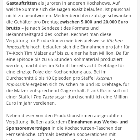
Gastauftritten
als Juroren in anderen Kochshows. Auf
welche Summe sich die Gagen exakt belaufen, ist pauschal
nicht zu beantworten. Medienberichten zufolge schwanken
die Gehälter pro Drehtag
zwischen 5.000 und 20.000 Euro
brutto
– je nach Sendezeit des Formats und
Bekanntheitsgrad des Koches. Rechnet man diese
Vergütung für Produktionen wie beispielsweise
Kitchen
Impossible
hoch, belaufen sich die Einnahmen pro Jahr für
TV-Koch Tim Mälzer auf bis zu einer halben Million. Da für
eine Episode bis zu 65 Stunden Rohmaterial produziert
werden, macht dies im Schnitt bereits acht Drehtage für
eine einzige Folge der Kochsendung aus. Bei im
Durchschnitt 6 bis 10 Episoden pro Staffel
Kitchen
Impossible
ergeben sich zwischen 48 und 80 Drehtage, für
die Mälzer entsprechend Gage erhält. Frank Rosin soll mit
einer Staffel
The Taste
sogar durchschnittlich eine Million
Euro im Jahr verdienen.
Neben dieser von den Produktionsfirmen ausgezahlten
Vergütung fließen außerdem
Einnahmen aus Werbe- und
Sponsorenverträgen
in die Kochschürzen-Taschen der
Fernsehköche. Oftmals bestehen Kooperationen mit