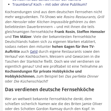
Traumberuf Koch – mit oder ohne Publikum?
Kochsendungen sind aus dem deutschen Fernsehen nicht
mehr wegzudenken. TV-Shows wie
Rosins Restaurants, Grill
den Henssler
oder
Kitchen Impossible
gehören zu den
beliebtesten Dauerbrennern – und mit ihnen die teils
gleichnamigen Fernsehköche
Frank Rosin, Steffen Henssler
und
Tim Mälzer
. Viele der bekanntesten Fernsehköche
Deutschlands haben sich zu eigenen Marken etabliert,
sodass neben den mitunter
hohen Gagen für ihre TV-
Auftritte
auch
Geld
durch eigene Restaurants sowie den
Verkauf von Kochbüchern, Messern und Gewürzen in die
Taschen der Starköche fließt. Doch wie viel verdienen sie
eigentlich genau? Und wie profitabel ist eine Teilnahme an
Kochsendungen für private Hobbyköche und
Hobbyköchinnen,
zum Beispiel bei
Das perfekte Dinner
oder
Die Küchenschlacht
?
Das verdienen deutsche Fernsehköche
Wer an weltweit bekannte Fernsehköche denkt, dem
schießen sicherlich Namen wie die des Briten Jamie Oliver
oder des Schotten Gordon Ramsay durch den Kopf. In