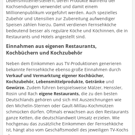
Lebensmittelherstellern, deren Produkte während der
Kochsendungen verwendet und damit einem
Millionenpublikum vorgeführt werden. Auch spezielles
Zubehör und Utensilien zur Zubereitung aufwendiger
Speisen zählen hierzu. Damit verdienen Fernsehköche
bedeutend besser als reguläre Köche und Köchinnen, die in
Restaurants und Hotels angestellt sind.
Einnahmen aus eigenen Restaurants,
Kochbüchern und Kochzubehör
Neben dem Einkommen aus TV-Produktionen generieren
bekannte Fernsehköche ebenso große Einnahmen durch
Verkauf und Vermarktung eigener Kochbücher,
Kochzubehör, Lebensmittelprodukte, Getränke
und
Gewürze.
Zudem führen beispielsweise Mälzer, Henssler,
Rosin und Rach
eigene Restaurants,
die zu den besten
Deutschlands gehören und sich mit Auszeichnungen wie
den Michelin-Sternen oder Gault-Millau-Kochmützen
schmücken dürfen. Oftmals erwachsen aus den Restaurants
ganze Ketten, die deutschlandweit Umsatz erzielen. Wie
hochgenau das zusätzliche Einkommen der Fernsehköche
ist, hängt also vom Geschäftsmodell des jeweiligen TV-Kochs