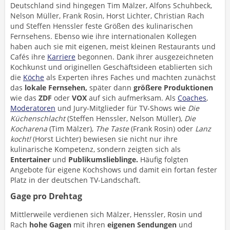
Deutschland sind hingegen Tim Mälzer, Alfons Schuhbeck,
Nelson Müller, Frank Rosin, Horst Lichter, Christian Rach
und Steffen Henssler feste Größen des kulinarischen
Fernsehens. Ebenso wie ihre internationalen Kollegen
haben auch sie mit eigenen, meist kleinen Restaurants und
Cafés ihre
Karriere
begonnen. Dank ihrer ausgezeichneten
Kochkunst und originellen Geschäftsideen etablierten sich
die
Köche
als Experten ihres Faches und machten zunächst
das
lokale Fernsehen,
später dann
größere Produktionen
wie das
ZDF
oder
VOX
auf sich aufmerksam. Als
Coaches
,
Moderatoren
und Jury-Mitglieder für TV-Shows wie
Die
Küchenschlacht
(Steffen Henssler, Nelson Müller),
Die
Kocharena
(Tim Mälzer),
The Taste
(Frank Rosin) oder
Lanz
kocht!
(Horst Lichter) bewiesen sie nicht nur ihre
kulinarische Kompetenz, sondern zeigten sich als
Entertainer
und
Publikumslieblinge.
Häufig folgten
Angebote für eigene Kochshows und damit ein fortan fester
Platz in der deutschen TV-Landschaft.
Gage pro Drehtag
Mittlerweile verdienen sich Mälzer, Henssler, Rosin und
Rach
hohe Gagen
mit ihren
eigenen Sendungen
und