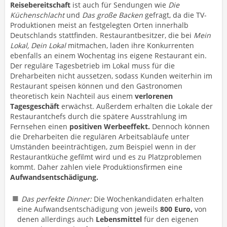
Reisebereitschaft
ist auch für Sendungen wie
Die
Küchenschlacht
und
Das große Backen
gefragt, da die TV-
Produktionen meist an festgelegten Orten innerhalb
Deutschlands stattfinden. Restaurantbesitzer, die bei
Mein
Lokal, Dein Lokal
mitmachen, laden ihre Konkurrenten
ebenfalls an einem Wochentag ins eigene Restaurant ein.
Der reguläre Tagesbetrieb im Lokal muss für die
Dreharbeiten nicht aussetzen, sodass Kunden weiterhin im
Restaurant speisen können und den Gastronomen
theoretisch kein Nachteil aus einem
verlorenen
Tagesgeschäft
erwächst. Außerdem erhalten die Lokale der
Restaurantchefs durch die spätere Ausstrahlung im
Fernsehen einen
positiven Werbeeffekt.
Dennoch können
die Dreharbeiten die regulären Arbeitsabläufe unter
Umständen beeinträchtigen, zum Beispiel wenn in der
Restaurantküche gefilmt wird und es zu Platzproblemen
kommt. Daher zahlen viele Produktionsfirmen eine
Aufwandsentschädigung.
Das perfekte Dinner:
Die Wochenkandidaten erhalten
eine Aufwandsentschädigung von jeweils
800 Euro,
von
denen allerdings auch
Lebensmittel
für den eigenen