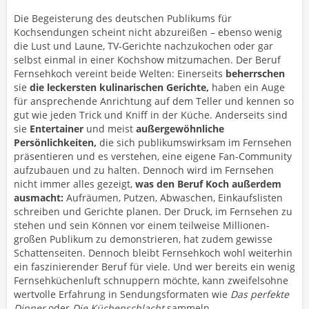
Die Begeisterung des deutschen Publikums für
Kochsendungen scheint nicht abzureißen – ebenso wenig
die Lust und Laune, TV-Gerichte nachzukochen oder gar
selbst einmal in einer Kochshow mitzumachen. Der Beruf
Fernsehkoch vereint beide Welten: Einerseits
beherrschen
sie
die leckersten kulinarischen Gerichte,
haben ein Auge
für ansprechende Anrichtung auf dem Teller und kennen so
gut wie jeden Trick und Kniff in der Küche. Anderseits sind
sie
Entertainer
und meist
außergewöhnliche
Persönlichkeiten,
die sich publikumswirksam im Fernsehen
präsentieren und es verstehen, eine eigene Fan-Community
aufzubauen und zu halten. Dennoch wird im Fernsehen
nicht immer alles gezeigt,
was den Beruf Koch außerdem
ausmacht:
Aufräumen, Putzen, Abwaschen, Einkaufslisten
schreiben und Gerichte planen. Der Druck, im Fernsehen zu
stehen und sein Können vor einem teilweise Millionen-
großen Publikum zu demonstrieren, hat zudem gewisse
Schattenseiten. Dennoch bleibt Fernsehkoch wohl weiterhin
ein faszinierender Beruf für viele. Und wer bereits ein wenig
Fernsehküchenluft schnuppern möchte, kann zweifelsohne
wertvolle Erfahrung in Sendungsformaten wie
Das perfekte
Dinner
oder
Die Küchenschlacht
sammeln.