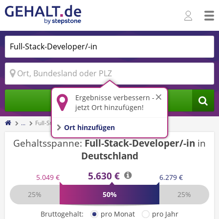
Ergebnisse verbessern -
Jobs finden
jetzt Ort hinzufügen!
...
Full-Stack-Developer/-in
Ort hinzufügen
Gehaltsspanne:
Full-Stack-Developer/-in
in
Deutschland
5.630 €
5.049 €
6.279 €
25%
50%
25%
Bruttogehalt:
pro Monat
pro Jahr