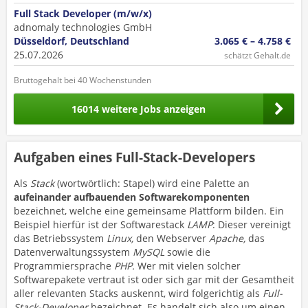
Full Stack Developer (m/w/x)
adnomaly technologies GmbH
Düsseldorf, Deutschland
3.065 € – 4.758 €
25.07.2026
schätzt Gehalt.de
Bruttogehalt bei 40 Wochenstunden
16014 weitere Jobs anzeigen
Aufgaben eines Full-Stack-Developers
Als
Stack
(wortwörtlich: Stapel) wird eine Palette an
aufeinander aufbauenden Softwarekomponenten
bezeichnet, welche eine gemeinsame Plattform bilden. Ein
Beispiel hierfür ist der Softwarestack
LAMP
: Dieser vereinigt
das Betriebssystem
Linux,
den Webserver
Apache,
das
Datenverwaltungssystem
MySQL
sowie die
Programmiersprache
PHP.
Wer mit vielen solcher
Softwarepakete vertraut ist oder sich gar mit der Gesamtheit
aller relevanten Stacks auskennt, wird folgerichtig als
Full-
Stack-Developer
bezeichnet. Es handelt sich also um einen