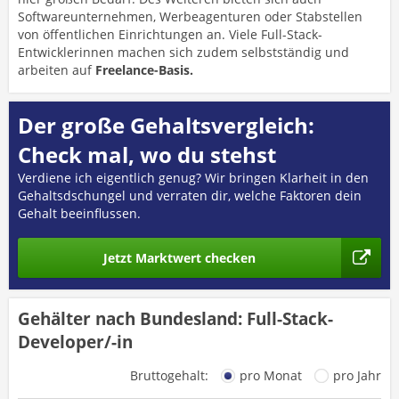
Softwareunternehmen, Werbeagenturen oder Stabstellen
von öffentlichen Einrichtungen an. Viele Full-Stack-
Entwicklerinnen machen sich zudem selbstständig und
arbeiten auf
Freelance-Basis.
Der große Gehaltsvergleich:
Check mal, wo du stehst
Verdiene ich eigentlich genug? Wir bringen Klarheit in den
Gehaltsdschungel und verraten dir, welche Faktoren dein
Gehalt beeinflussen.
Jetzt Marktwert checken
Gehälter nach Bundesland: Full-Stack-
Developer/-in
Bruttogehalt:
pro Monat
pro Jahr