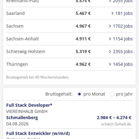
Rheinland-Pfalz
5.575 €
2055 Jobs
Saarland
5.467 €
181 Jobs
Sachsen
4.967 €
1702 Jobs
Sachsen-Anhalt
4.911 €
1154 Jobs
Schleswig-Holstein
5.319 €
2355 Jobs
Thüringen
4.962 €
1454 Jobs
Bruttogehalt bei 40 Wochenstunden.
Bruttogehalt:
pro Monat
pro Jahr
Full Stack Developer*
VIEREINHALB GmbH
Schmallenberg
2.984 € – 4.274 €
04.08.2026
schätzt Gehalt.de
Full Stack Entwickler (w/m/d)