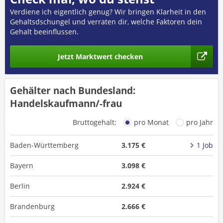
Verdiene ich eigentlich genug? Wir bringen Klarheit in den
Gehaltsdschungel und verraten dir, welche Faktoren dein
Gehalt beeinflussen.
Jetzt Marktwert checken
Gehälter nach Bundesland:
Handelskaufmann/-frau
Bruttogehalt:
pro Monat
pro Jahr
Baden-Württemberg
3.175 €
1 Job
Bayern
3.098 €
Berlin
2.924 €
Brandenburg
2.666 €