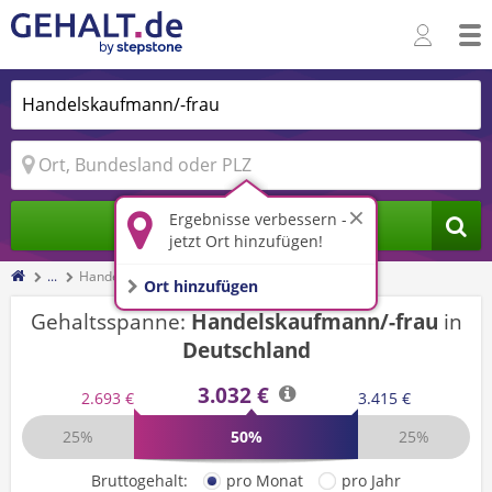
Ergebnisse verbessern -
Jobs finden
jetzt Ort hinzufügen!
...
Handelskaufmann/-frau
Ort hinzufügen
Gehaltsspanne:
Handelskaufmann/-frau
in
Deutschland
3.032 €
2.693 €
3.415 €
25%
50%
25%
Bruttogehalt:
pro Monat
pro Jahr