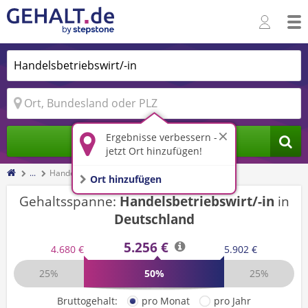
Ergebnisse verbessern -
Jobs finden
jetzt Ort hinzufügen!
...
Handelsbetriebswirt/-in
Ort hinzufügen
Gehaltsspanne:
Handelsbetriebswirt/-in
in
Deutschland
5.256 €
4.680 €
5.902 €
25%
50%
25%
Bruttogehalt:
pro Monat
pro Jahr