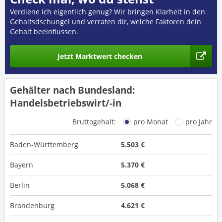
Verdiene ich eigentlich genug? Wir bringen Klarheit in den
Gehaltsdschungel und verraten dir, welche Faktoren dein
Gehalt beeinflussen.
Jetzt Marktwert checken
Gehälter nach Bundesland:
Handelsbetriebswirt/-in
Bruttogehalt:
pro Monat
pro Jahr
Baden-Württemberg
5.503 €
Bayern
5.370 €
Berlin
5.068 €
Brandenburg
4.621 €