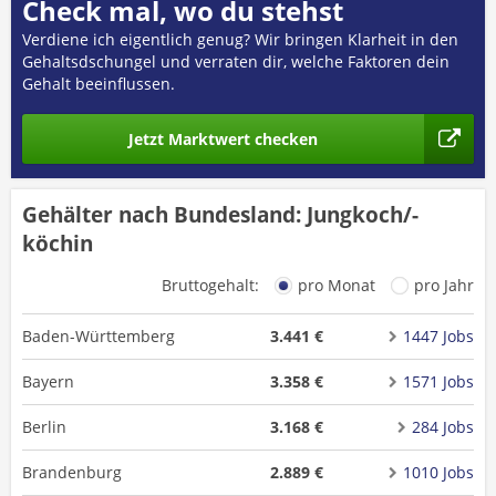
Check mal, wo du stehst
Verdiene ich eigentlich genug? Wir bringen Klarheit in den
Gehaltsdschungel und verraten dir, welche Faktoren dein
Gehalt beeinflussen.
Jetzt Marktwert checken
Gehälter nach Bundesland: Jungkoch/-
köchin
Bruttogehalt:
pro Monat
pro Jahr
Baden-Württemberg
3.441 €
1447 Jobs
Bayern
3.358 €
1571 Jobs
Berlin
3.168 €
284 Jobs
Brandenburg
2.889 €
1010 Jobs