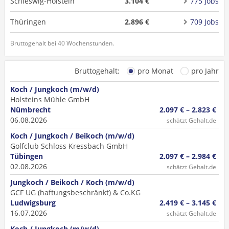
Schleswig-Holstein
3.104 €
775 Jobs
Thüringen
2.896 €
709 Jobs
Bruttogehalt bei 40 Wochenstunden.
Bruttogehalt:
pro Monat
pro Jahr
Koch / Jungkoch (m/w/d)
Holsteins Mühle GmbH
Nümbrecht
2.097 € – 2.823 €
06.08.2026
schätzt Gehalt.de
Koch / Jungkoch / Beikoch (m/w/d)
Golfclub Schloss Kressbach GmbH
Tübingen
2.097 € – 2.984 €
02.08.2026
schätzt Gehalt.de
Jungkoch / Beikoch / Koch (m/w/d)
GCF UG (haftungsbeschränkt) & Co.KG
Ludwigsburg
2.419 € – 3.145 €
16.07.2026
schätzt Gehalt.de
Koch / Jungkoch (m/w/d)