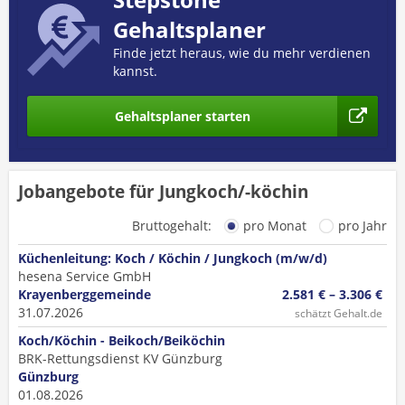
Gehaltsplaner
Finde jetzt heraus, wie du mehr verdienen
kannst.
Gehaltsplaner starten
Jobangebote für Jungkoch/-köchin
Bruttogehalt:
pro Monat
pro Jahr
Küchenleitung: Koch / Köchin / Jungkoch (m/w/d)
hesena Service GmbH
Krayenberggemeinde
2.581 € – 3.306 €
31.07.2026
schätzt Gehalt.de
Koch/Köchin - Beikoch/Beiköchin
BRK-Rettungsdienst KV Günzburg
Günzburg
01.08.2026