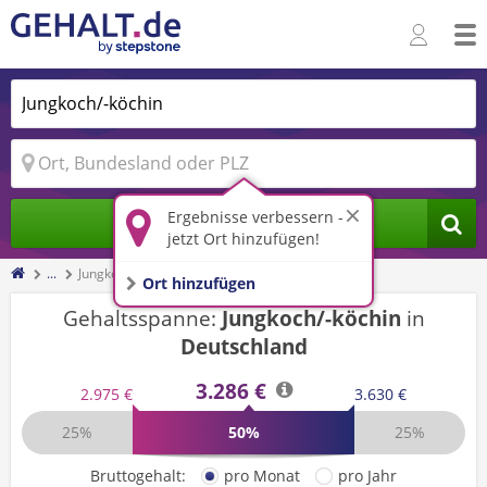
Ergebnisse verbessern -
Jobs finden
jetzt Ort hinzufügen!
...
Jungkoch/-köchin
Ort hinzufügen
Gehaltsspanne:
Jungkoch/-köchin
in
Deutschland
3.286 €
2.975 €
3.630 €
25%
50%
25%
Bruttogehalt:
pro Monat
pro Jahr