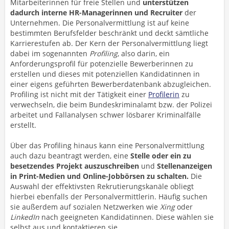
Mitarbeiterinnen für freie Stellen und
unterstützen
dadurch interne HR-Managerinnen und Recruiter
der
Unternehmen. Die Personalvermittlung ist auf keine
bestimmten Berufsfelder beschränkt und deckt sämtliche
Karrierestufen ab. Der Kern der Personalvermittlung liegt
dabei im sogenannten
Profiling
, also darin, ein
Anforderungsprofil für potenzielle Bewerberinnen zu
erstellen und dieses mit potenziellen Kandidatinnen in
einer eigens geführten Bewerberdatenbank abzugleichen.
Profiling ist nicht mit der Tätigkeit einer
Profilerin
zu
verwechseln, die beim Bundeskriminalamt bzw. der Polizei
arbeitet und Fallanalysen schwer lösbarer Kriminalfälle
erstellt.
Über das Profiling hinaus kann eine Personalvermittlung
auch dazu beantragt werden, eine
Stelle oder ein zu
besetzendes Projekt auszuschreiben
und
Stellenanzeigen
in Print-Medien und Online-Jobbörsen zu schalten.
Die
Auswahl der effektivsten Rekrutierungskanäle obliegt
hierbei ebenfalls der Personalvermittlerin. Häufig suchen
sie außerdem auf sozialen Netzwerken wie
Xing
oder
LinkedIn
nach geeigneten Kandidatinnen. Diese wählen sie
selbst aus und kontaktieren sie.