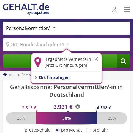
Ergebnisse verbessern -
Jobs finden
jetzt Ort hinzufügen!
...
Personalvermittler/-in
Ort hinzufügen
Gehaltsspanne:
Personalvermittler/-in
in
Deutschland
3.931 €
3.513 €
4.398 €
25%
50%
25%
Bruttogehalt:
pro Monat
pro Jahr