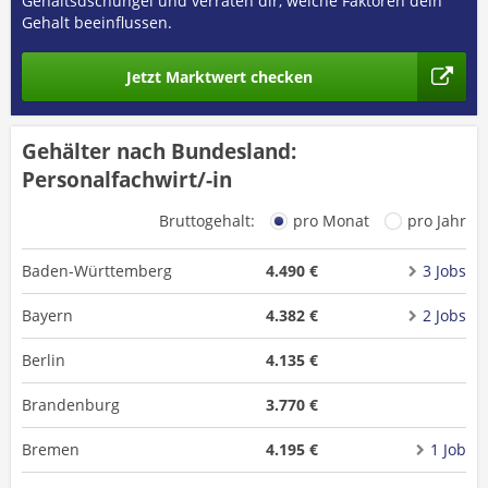
Gehaltsdschungel und verraten dir, welche Faktoren dein
Gehalt beeinflussen.
Jetzt Marktwert checken
Gehälter nach Bundesland:
Personalfachwirt/-in
Bruttogehalt:
pro Monat
pro Jahr
Baden-Württemberg
4.490 €
3 Jobs
Bayern
4.382 €
2 Jobs
Berlin
4.135 €
Brandenburg
3.770 €
Bremen
4.195 €
1 Job