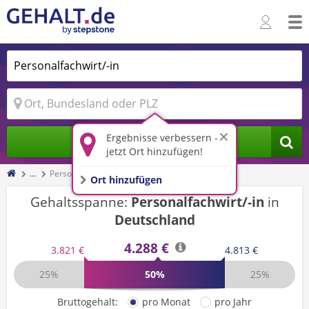
Ergebnisse verbessern -
Jobs finden
jetzt Ort hinzufügen!
...
Personalfachwirt/-in
Ort hinzufügen
Gehaltsspanne:
Personalfachwirt/-in
in
Deutschland
4.288 €
3.821 €
4.813 €
25%
50%
25%
Bruttogehalt:
pro Monat
pro Jahr