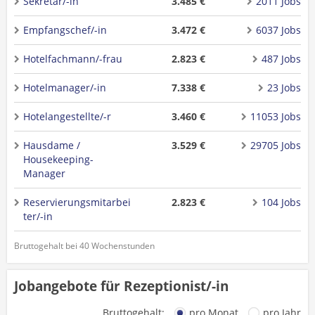
Sekretär/-in
3.485 €
2011 Jobs
Empfangschef/-in
3.472 €
6037 Jobs
Hotelfachmann/-frau
2.823 €
487 Jobs
Hotelmanager/-in
7.338 €
23 Jobs
Hotelangestellte/-r
3.460 €
11053 Jobs
Hausdame /
3.529 €
29705 Jobs
Housekeeping-
Manager
Reservierungsmitarbei
2.823 €
104 Jobs
ter/-in
Bruttogehalt bei 40 Wochenstunden
Jobangebote für Rezeptionist/-in
Bruttogehalt:
pro Monat
pro Jahr