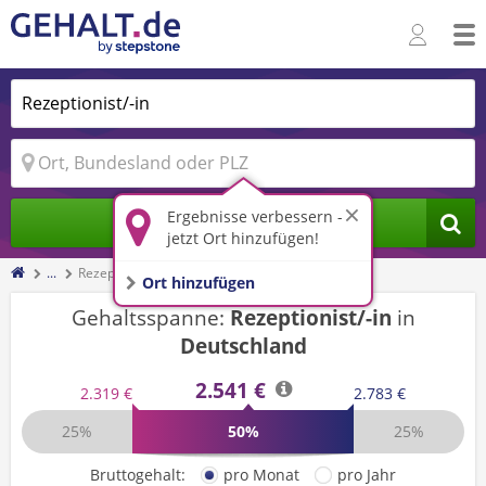
Ergebnisse verbessern -
Jobs finden
jetzt Ort hinzufügen!
...
Rezeptionist/-in
Ort hinzufügen
Gehaltsspanne:
Rezeptionist/-in
in
Deutschland
2.541 €
2.319 €
2.783 €
25%
50%
25%
Bruttogehalt:
pro Monat
pro Jahr