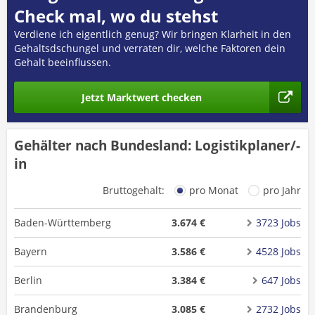
Check mal, wo du stehst
Verdiene ich eigentlich genug? Wir bringen Klarheit in den
Gehaltsdschungel und verraten dir, welche Faktoren dein
Gehalt beeinflussen.
Jetzt Marktwert checken
Gehälter nach Bundesland: Logistikplaner/-
in
Bruttogehalt:
pro Monat
pro Jahr
Baden-Württemberg
3.674 €
3723 Jobs
Bayern
3.586 €
4528 Jobs
Berlin
3.384 €
647 Jobs
Brandenburg
3.085 €
2732 Jobs