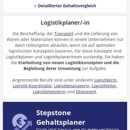
Detaillierter Gehaltsvergleich
Logistikplaner/-in
Die Beschaffung, der
Transport
und die Lieferung von
Waren oder Materialien können in einem Unternehmen nur
dann reibungslos ablaufen, wenn sie auf optimalen
logistischen Konzepten basieren. Für diese Konzepte sind
Logistikplaner und Logistikplanerinnen zuständig. Sie haben
die
Erarbeitung von neuen Logistikkonzepten und die
Begleitung derer Umsetzung
zur Aufgabe.
Angrenzende Berufe sind unter anderem
Logistikerin
,
Logistik-Koordinator
,
Logistikmanagerin
,
Logistikleiter
,
Logistikmeisterin
und
Disponent
.
Stepstone
Gehaltsplaner
Finde jetzt heraus, wie du mehr verdienen