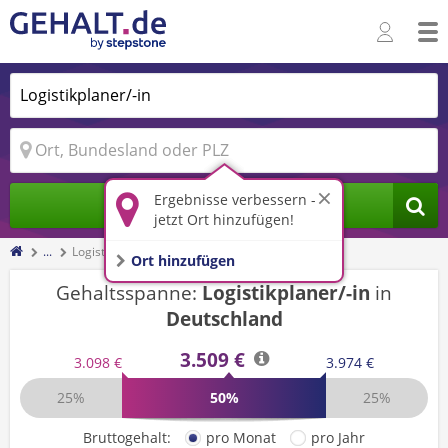
Ergebnisse verbessern -
Jobs finden
jetzt Ort hinzufügen!
...
Logistikplaner/-in
Ort hinzufügen
Gehaltsspanne:
Logistikplaner/-in
in
Deutschland
3.509 €
3.098 €
3.974 €
25%
50%
25%
Bruttogehalt:
pro Monat
pro Jahr