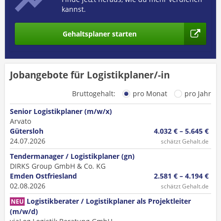
kannst.
Gehaltsplaner starten
Jobangebote für Logistikplaner/-in
Bruttogehalt:
pro Monat
pro Jahr
Senior Logistikplaner (m/w/x)
Arvato
Gütersloh
4.032 € – 5.645 €
24.07.2026
schätzt Gehalt.de
Tendermanager / Logistikplaner (gn)
DIRKS Group GmbH & Co. KG
Emden Ostfriesland
2.581 € – 4.194 €
02.08.2026
schätzt Gehalt.de
Logistikberater / Logistikplaner als Projektleiter
NEU
(m/w/d)