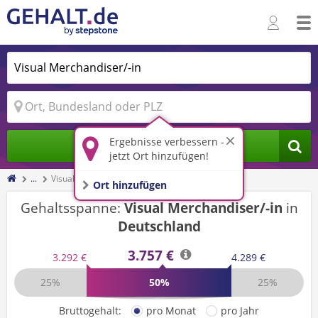
Ergebnisse verbessern -
Jobs finden
jetzt Ort hinzufügen!
...
Visual Merchandiser/-in
Ort hinzufügen
Gehaltsspanne:
Visual Merchandiser/-in
in
Deutschland
3.757 €
3.292 €
4.289 €
25%
50%
25%
Bruttogehalt:
pro Monat
pro Jahr