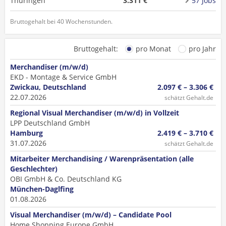
Thüringen
3.311 €
57 Jobs
Bruttogehalt bei 40 Wochenstunden.
Bruttogehalt:
pro Monat
pro Jahr
Merchandiser (m/w/d)
EKD - Montage & Service GmbH
Zwickau, Deutschland
2.097 € – 3.306 €
22.07.2026
schätzt Gehalt.de
Regional Visual Merchandiser (m/w/d) in Vollzeit
LPP Deutschland GmbH
Hamburg
2.419 € – 3.710 €
31.07.2026
schätzt Gehalt.de
Mitarbeiter Merchandising / Warenpräsentation (alle
Geschlechter)
OBI GmbH & Co. Deutschland KG
München-Daglfing
01.08.2026
Visual Merchandiser (m/w/d) – Candidate Pool
Home Shopping Europe GmbH