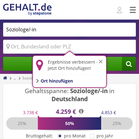
Ergebnisse verbessern -
Jobs finden
jetzt Ort hinzufügen!
...
Soziologe/-in
Ort hinzufügen
Gehaltsspanne:
Soziologe/-in
in
Deutschland
4.259 €
3.738 €
4.853 €
25%
50%
25%
Bruttogehalt:
pro Monat
pro Jahr