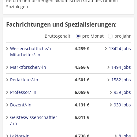
Reform den bisherigen akadmischen Grad des Diplom-
Soziologen.
Fachrichtungen und Spezialisierungen:
Bruttogehalt:
pro Monat
pro Jahr
Wissenschaftliche/-r
4.259 €
13424 Jobs
Mitarbeiter/-in
Marktforscher/-in
4.556 €
1494 Jobs
Redakteur/-in
4.501 €
1582 Jobs
Professor/-in
6.059 €
939 Jobs
Dozent/-in
4.131 €
939 Jobs
Geisteswissenschaftler
5.011 €
/-in
Lektor/-in
4.738 €
8 Jobs