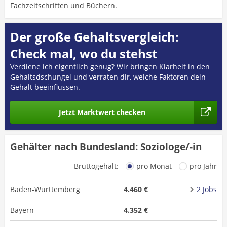
Fachzeitschriften und Büchern.
Der große Gehaltsvergleich:
Check mal, wo du stehst
Verdiene ich eigentlich genug? Wir bringen Klarheit in den
Gehaltsdschungel und verraten dir, welche Faktoren dein
Gehalt beeinflussen.
Jetzt Marktwert checken
Gehälter nach Bundesland: Soziologe/-in
Bruttogehalt:
pro Monat
pro Jahr
Baden-Württemberg
4.460 €
2 Jobs
Bayern
4.352 €