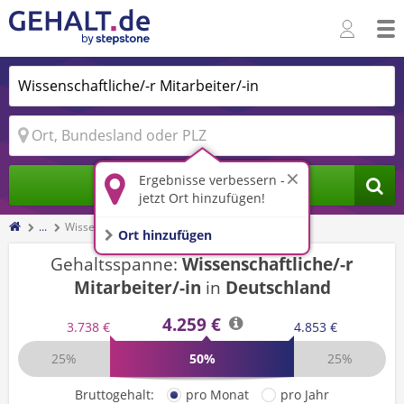
Ergebnisse verbessern -
Jobs finden
jetzt Ort hinzufügen!
...
Wissenschaftliche/-r Mitarbeiter/-in
Ort hinzufügen
Gehaltsspanne:
Wissenschaftliche/-r
Mitarbeiter/-in
in
Deutschland
4.259 €
3.738 €
4.853 €
25%
50%
25%
Bruttogehalt:
pro Monat
pro Jahr