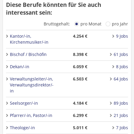
Diese Berufe könnten für Sie auch
interessant sein:
Bruttogehalt:
pro Monat
pro Jahr
Kantor/-in,
4.254 €
9 Jobs
Kirchenmusiker/-in
Bischof / Bischöfin
8.398 €
61 Jobs
Dekan/-in
6.059 €
8 Jobs
Verwaltungsleiter/-in,
6.503 €
64 Jobs
Verwaltungsdirektor/-
in
Seelsorger/-in
4.184 €
89 Jobs
Pfarrer/-in, Pastor/-in
6.299 €
21 Jobs
Theologe/-in
5.011 €
7 Jobs