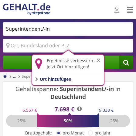
Ergebnisse verbessern -
Jobs finden
jetzt Ort hinzufügen!
...
Superintendent/-in
Ort hinzufügen
Gehaltsspanne:
Superintendent/-in
in
Deutschland
7.698 €
6.557 €
9.038 €
25%
50%
25%
Bruttogehalt:
pro Monat
pro Jahr