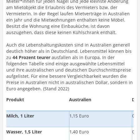
Mieter*innen für jeden Nagel und jede kleinste Änderung
am Mietobjekt die Erlaubnis des Vermieters bzw. der
Vermieterin. In der Regel laufen Mietverträge in Australien
ein Jahr und die Mietwohnungen enthalten keine Möbel.
Besitzt die Wohnung eine Einbauküche, ist davon
auszugehen, dass diese keinen Kühlschrank enthält.
Auch die Lebenshaltungskosten sind in Australien generell
deutlich höher als in Deutschland. Lebensmittel können bis
zu
44 Prozent teurer
ausfallen als in Europa. In der
folgenden Tabelle sind einige ausgewählte Lebensmittel
und ihre australischen und deutschen Durchschnittspreise
aufgelistet. Für eine bessere Vergleichbarkeit wurden die
Preise in Australien nicht in australischen Dollar, sondern in
Euro angegeben. (Stand 2022)
Produkt
Australien
Deu
Milch, 1 Liter
1,15 Euro
0,9
Wasser, 1,5 Liter
1,40 Euro
0,5