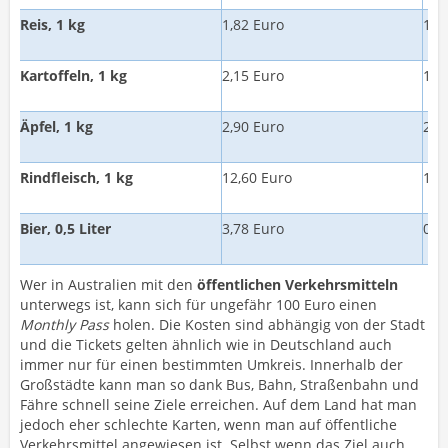
Reis, 1 kg
1,82 Euro
1,9
Kartoffeln, 1 kg
2,15 Euro
1,4
Äpfel, 1 kg
2,90 Euro
2,4
Rindfleisch, 1 kg
12,60 Euro
13,
Bier, 0,5 Liter
3,78 Euro
0,5
Wer in Australien mit den
öffentlichen Verkehrsmitteln
unterwegs ist, kann sich für ungefähr 100 Euro einen
Monthly Pass
holen. Die Kosten sind abhängig von der Stadt
und die Tickets gelten ähnlich wie in Deutschland auch
immer nur für einen bestimmten Umkreis. Innerhalb der
Großstädte kann man so dank Bus, Bahn, Straßenbahn und
Fähre schnell seine Ziele erreichen. Auf dem Land hat man
jedoch eher schlechte Karten, wenn man auf öffentliche
Verkehrsmittel angewiesen ist. Selbst wenn das Ziel auch