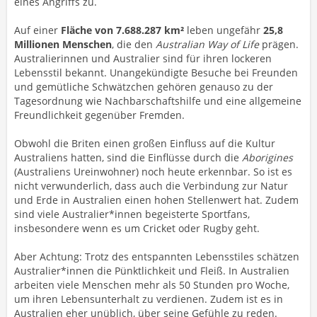
eines Angriffs zu.
Auf einer
Fläche von
7.688.287 km²
leben ungefähr
25,8
Millionen Menschen
, die den
Australian Way of Life
prägen.
Australierinnen und Australier sind für ihren lockeren
Lebensstil bekannt. Unangekündigte Besuche bei Freunden
und gemütliche Schwätzchen gehören genauso zu der
Tagesordnung wie Nachbarschaftshilfe und eine allgemeine
Freundlichkeit gegenüber Fremden.
Obwohl die Briten einen großen Einfluss auf die Kultur
Australiens hatten, sind die Einflüsse durch die
Aborigines
(Australiens Ureinwohner) noch heute erkennbar. So ist es
nicht verwunderlich, dass auch die Verbindung zur Natur
und Erde in Australien einen hohen Stellenwert hat. Zudem
sind viele Australier*innen begeisterte Sportfans,
insbesondere wenn es um Cricket oder Rugby geht.
Aber Achtung: Trotz des entspannten Lebensstiles schätzen
Australier*innen die Pünktlichkeit und Fleiß. In Australien
arbeiten viele Menschen mehr als 50 Stunden pro Woche,
um ihren Lebensunterhalt zu verdienen. Zudem ist es in
Australien eher unüblich, über seine Gefühle zu reden.