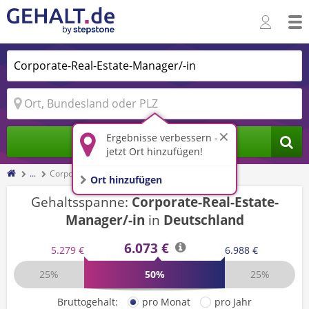
Ergebnisse verbessern -
Jobs finden
jetzt Ort hinzufügen!
...
Corporate-Real-Estate-Manager/-in
Ort hinzufügen
Gehaltsspanne:
Corporate-Real-Estate-
Manager/-in
in
Deutschland
6.073 €
5.279 €
6.988 €
25%
50%
25%
Bruttogehalt:
pro Monat
pro Jahr