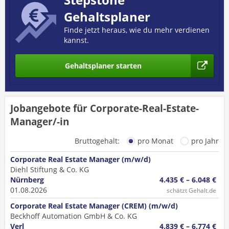
Gehaltsplaner
Finde jetzt heraus, wie du mehr verdienen
kannst.
Gehaltsplaner starten
Jobangebote für Corporate-Real-Estate-
Manager/-in
Bruttogehalt:
pro Monat
pro Jahr
Corporate Real Estate Manager (m/w/d)
Diehl Stiftung & Co. KG
Nürnberg
4.435 € – 6.048 €
01.08.2026
schätzt Gehalt.de
Corporate Real Estate Manager (CREM) (m/w/d)
Beckhoff Automation GmbH & Co. KG
Verl
4.839 € – 6.774 €