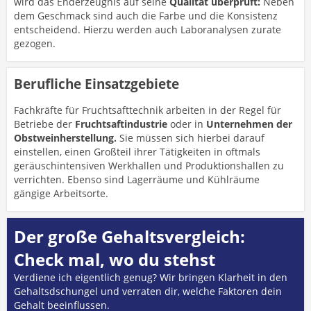
wird das Enderzeugnis auf seine
Qualität überprüft:
Neben
dem Geschmack sind auch die Farbe und die Konsistenz
entscheidend. Hierzu werden auch Laboranalysen zurate
gezogen.
Berufliche Einsatzgebiete
Fachkräfte für Fruchtsafttechnik arbeiten in der Regel für
Betriebe der
Fruchtsaftindustrie
oder in
Unternehmen der
Obstweinherstellung.
Sie müssen sich hierbei darauf
einstellen, einen Großteil ihrer Tätigkeiten in oftmals
geräuschintensiven Werkhallen und Produktionshallen zu
verrichten. Ebenso sind Lagerräume und Kühlräume
gängige Arbeitsorte.
Der große Gehaltsvergleich:
Check mal, wo du stehst
Verdiene ich eigentlich genug? Wir bringen Klarheit in den
Gehaltsdschungel und verraten dir, welche Faktoren dein
Gehalt beeinflussen.