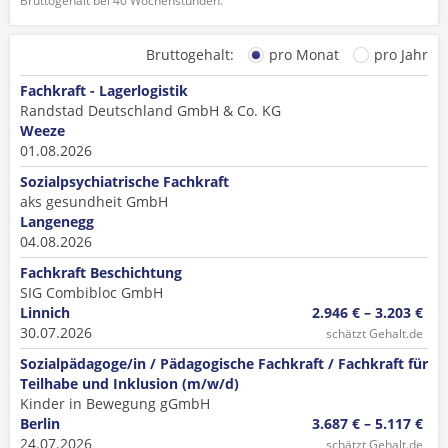
Bruttogehalt bei 40 Wochenstunden.
Bruttogehalt:
pro Monat
pro Jahr
Fachkraft - Lagerlogistik
Randstad Deutschland GmbH & Co. KG
Weeze
01.08.2026
Sozialpsychiatrische Fachkraft
aks gesundheit GmbH
Langenegg
04.08.2026
Fachkraft Beschichtung
SIG Combibloc GmbH
Linnich
2.946 € – 3.203 €
30.07.2026
schätzt Gehalt.de
Sozialpädagoge/in / Pädagogische Fachkraft / Fachkraft für
Teilhabe und Inklusion (m/w/d)
Kinder in Bewegung gGmbH
Berlin
3.687 € – 5.117 €
24.07.2026
schätzt Gehalt.de