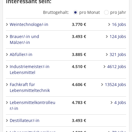
interessant sein:
Bruttogehalt:
pro Monat
pro Jahr
Weintechnologe/-in
3.770 €
16 Jobs
Brauer/-in und
3.493 €
124 Jobs
Mälzer/-in
Abfüller/-in
3.885 €
321 Jobs
Industriemeister/-in
4.510 €
4612 Jobs
Lebensmittel
Fachkraft für
4.606 €
13524 Jobs
Lebensmitteltechnik
Lebensmittelkontrolleu
4.783 €
4 Jobs
r/-in
Destillateur/-in
3.493 €