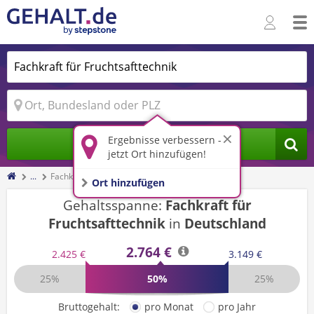
Ergebnisse verbessern -
Jobs finden
jetzt Ort hinzufügen!
...
Fachkraft für Fruchtsafttechnik
Ort hinzufügen
Gehaltsspanne:
Fachkraft für
Fruchtsafttechnik
in
Deutschland
2.764 €
2.425 €
3.149 €
25%
50%
25%
Bruttogehalt:
pro Monat
pro Jahr