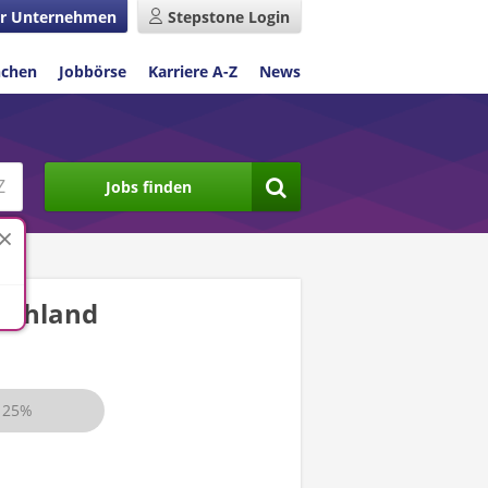
r Unternehmen
Stepstone Login
nchen
Jobbörse
Karriere A-Z
News
Jobs finden
schland
25%