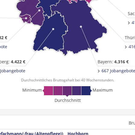
Sac
4
82 €
Thür
bote
41
berg:
4.422 €
Bayern:
4.316 €
 Jobangebote
667 Jobangebot
Durchschnittliches Bruttogehalt bei 40 Wochenstunden.
Minimum
Maximum
Durchschnitt
Br
fachmann/-frau (Altenpflege))
Hochborn