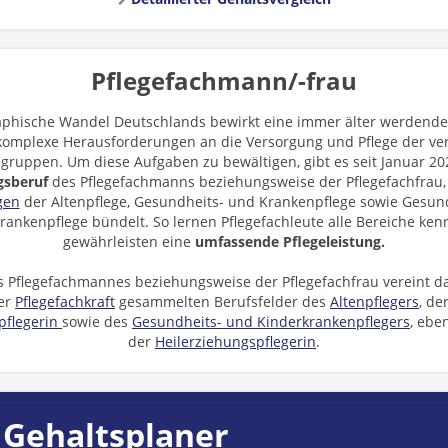
Pflegefachmann/-frau
phische Wandel Deutschlands bewirkt eine immer älter werdende 
komplexe Herausforderungen an die Versorgung und Pflege der ve
gruppen. Um diese Aufgaben zu bewältigen, gibt es seit Januar 2
gsberuf
des Pflegefachmanns beziehungsweise der Pflegefachfrau,
gen
der Altenpflege, Gesundheits- und Krankenpflege sowie Gesun
rankenpflege bündelt. So lernen Pflegefachleute alle Bereiche ke
gewährleisten eine
umfassende
Pflegeleistung.
s Pflegefachmannes beziehungsweise der Pflegefachfrau vereint da
der
Pflegefachkraft
gesammelten Berufsfelder des
Altenpflegers
, de
pflegerin
sowie des
Gesundheits- und Kinderkrankenpflegers
, ebe
der
Heilerziehungspflegerin
.
 Gehaltsplaner