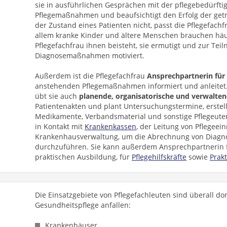
sie in ausführlichen Gesprächen mit der pflegebedürftig
Pflegemaßnahmen und beaufsichtigt den Erfolg der get
der Zustand eines Patienten nicht, passt die Pflegefachf
allem kranke Kinder und ältere Menschen brauchen hä
Pflegefachfrau ihnen beisteht, sie ermutigt und zur Tei
Diagnosemaßnahmen motiviert.
Außerdem ist die Pflegefachfrau
Ansprechpartnerin für
anstehenden Pflegemaßnahmen informiert und anleitet.
übt sie auch
planende, organisatorische und verwalte
Patientenakten und plant Untersuchungstermine, erstell
Medikamente, Verbandsmaterial und sonstige Pflegeutens
in Kontakt mit
Krankenkassen
, der Leitung von Pflegeei
Krankenhausverwaltung, um die Abrechnung von Diag
durchzuführen. Sie kann außerdem Ansprechpartnerin 
praktischen Ausbildung, für
Pflegehilfskräfte
sowie
Prak
Die Einsatzgebiete von Pflegefachleuten sind überall d
Gesundheitspflege anfallen:
Krankenhäuser