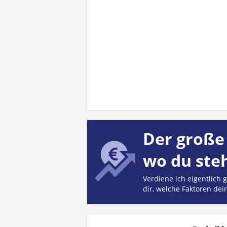
Der große 
wo du ste
Verdiene ich eigentlich
dir, welche Faktoren dei