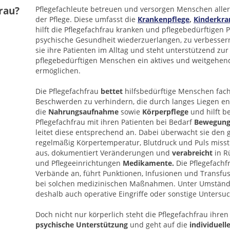
rau?
Pflegefachleute betreuen und versorgen Menschen aller 
der Pflege. Diese umfasst die
Krankenpflege
,
Kinderkra
hilft die Pflegefachfrau kranken und pflegebedürftigen 
psychische Gesundheit wiederzuerlangen, zu verbessern 
sie ihre Patienten im Alltag und steht unterstützend zur 
pflegebedürftigen Menschen ein aktives und weitgehen
ermöglichen.
Die Pflegefachfrau
bettet
hilfsbedürftige Menschen fach
Beschwerden zu verhindern, die durch langes Liegen e
die
Nahrungsaufnahme
sowie
Körperpflege
und hilft 
Pflegefachfrau mit ihren Patienten bei Bedarf
Bewegung
leitet diese entsprechend an. Dabei überwacht sie den g
regelmäßig Körpertemperatur, Blutdruck und Puls misst.
aus, dokumentiert Veränderungen und
verabreicht
in R
und Pflegeeinrichtungen
Medikamente.
Die Pflegefach
Verbände an, führt Punktionen, Infusionen und Transfus
bei solchen medizinischen Maßnahmen. Unter Umständen
deshalb auch operative Eingriffe oder sonstige Untersu
Doch nicht nur körperlich steht die Pflegefachfrau ihren 
psychische
Unterstützung
und geht auf die
individuell