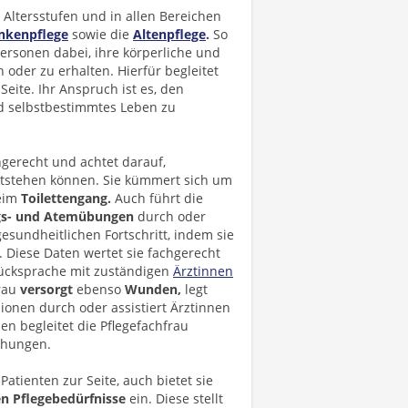
Altersstufen und in allen Bereichen
nkenpflege
sowie die
Altenpflege
.
So
Personen dabei, ihre körperliche und
oder zu erhalten. Hierfür begleitet
Seite. Ihr Anspruch ist es, den
d selbstbestimmtes Leben zu
gerecht und achtet darauf,
ntstehen können. Sie kümmert sich um
beim
Toilettengang.
Auch führt die
s- und Atemübungen
durch oder
esundheitlichen Fortschritt, indem sie
 Diese Daten wertet sie fachgerecht
ücksprache mit zuständigen
Ärztinnen
frau
versorgt
ebenso
Wunden,
legt
ionen durch oder assistiert Ärztinnen
 begleitet die Pflegefachfrau
chungen.
Patienten zur Seite, auch bietet sie
en
Pflegebedürfnisse
ein. Diese stellt