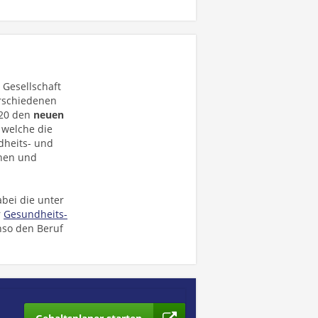
Gesellschaft
rschiedenen
020 den
neuen
 welche die
dheits- und
nnen und
bei die unter
r
Gesundheits-
nso den Beruf