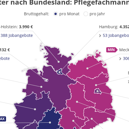
ter nach Bundesland: Pflegefachmann
Bruttogehalt:
pro Monat
pro Jahr
-Holstein:
3.990 €
Hamburg:
4.35
388 Jobangebote
53 Jobangebo
132 €
Meck
ebote
30