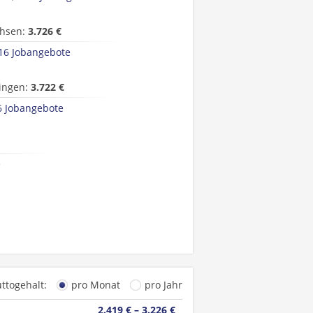
hsen:
3.726 €
16 Jobangebote
ingen:
3.722 €
6 Jobangebote
e
uttogehalt:
pro Monat
pro Jahr
2.419 € – 3.226 €