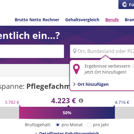
Fü
Brutto Netto Rechner
Gehaltsvergleich
Berufe
Bra
ntlich ein...?
Ergebnisse verbessern -
jetzt Ort hinzufügen!
spanne:
Pflegefachmann/-frau
in
Deut
Ort hinzufügen
4.223 €
3.782 €
4.716 €
50%
Bruttogehalt:
pro Monat
pro Jahr
Detaillierter Gehaltsvergleich