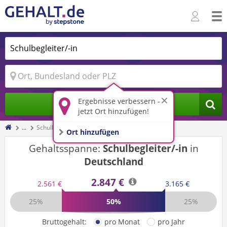
Ergebnisse verbessern -
Jobs finden
jetzt Ort hinzufügen!
...
Schulbegleiter/-in
Ort hinzufügen
Gehaltsspanne:
Schulbegleiter/-in
in
Deutschland
2.847 €
2.561 €
3.165 €
25%
50%
25%
Bruttogehalt:
pro Monat
pro Jahr