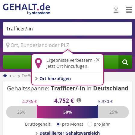
Ergebnisse verbessern -
Jobs finden
jetzt Ort hinzufügen!
...
Trafficer/-in
Ort hinzufügen
Gehaltsspanne:
Trafficer/-in
in
Deutschland
4.752 €
4.236 €
5.330 €
25%
50%
25%
Bruttogehalt:
pro Monat
pro Jahr
Detaillierter Gehaltsvergleich