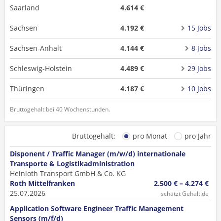
Saarland
4.614 €
Sachsen
4.192 €
15 Jobs
Sachsen-Anhalt
4.144 €
8 Jobs
Schleswig-Holstein
4.489 €
29 Jobs
Thüringen
4.187 €
10 Jobs
Bruttogehalt bei 40 Wochenstunden.
Bruttogehalt:
pro Monat
pro Jahr
Disponent / Traffic Manager (m/w/d) internationale
Transporte & Logistikadministration
Heinloth Transport GmbH & Co. KG
Roth Mittelfranken
2.500 € – 4.274 €
25.07.2026
schätzt Gehalt.de
Application Software Engineer Traffic Management
Sensors (m/f/d)