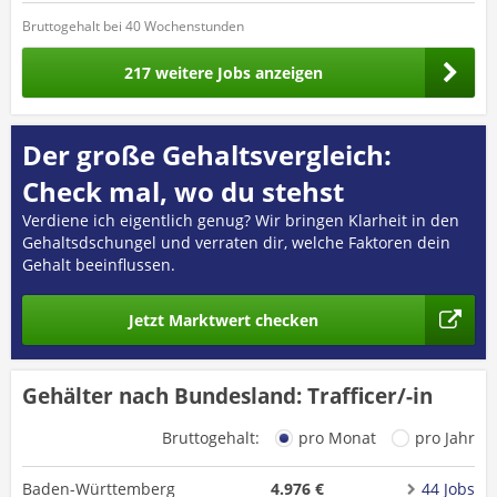
Bruttogehalt bei 40 Wochenstunden
217 weitere Jobs anzeigen
Der große Gehaltsvergleich:
Check mal, wo du stehst
Verdiene ich eigentlich genug? Wir bringen Klarheit in den
Gehaltsdschungel und verraten dir, welche Faktoren dein
Gehalt beeinflussen.
Jetzt Marktwert checken
Gehälter nach Bundesland: Trafficer/-in
Bruttogehalt:
pro Monat
pro Jahr
Baden-Württemberg
4.976 €
44 Jobs