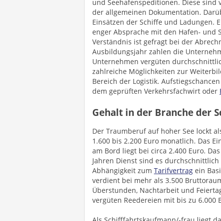
und Seehafenspeditionen. Diese sind v
der allgemeinen Dokumentation. Darüb
Einsätzen der Schiffe und Ladungen. E
enger Absprache mit den Hafen- und 
Verständnis ist gefragt bei der Abrech
Ausbildungsjahr zahlen die Unternehm
Unternehmen vergüten durchschnittlic
zahlreiche Möglichkeiten zur Weiterbi
Bereich der Logistik. Aufstiegschancen
dem geprüften Verkehrsfachwirt oder
Gehalt in der Branche der S
Der Traumberuf auf hoher See lockt a
1.600 bis 2.200 Euro monatlich. Das Ein
am Bord liegt bei circa 2.400 Euro. Da
Jahren Dienst sind es durchschnittlich 
Abhängigkeit zum
Tarifvertrag
ein Basi
verdient bei mehr als 3.500 Bruttoraum
Überstunden, Nachtarbeit und Feierta
vergüten Reedereien mit bis zu 6.000 
Als Schifffahrtskaufmann/-frau liegt d