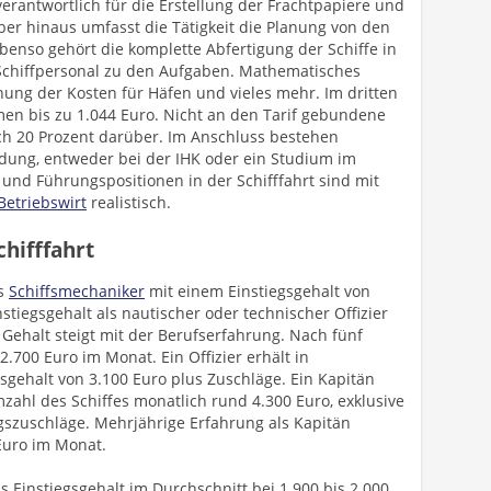
erantwortlich für die Erstellung der Frachtpapiere und
er hinaus umfasst die Tätigkeit die Planung von den
benso gehört die komplette Abfertigung der Schiffe in
Schiffpersonal zu den Aufgaben. Mathematisches
nung der Kosten für Häfen und vieles mehr. Im dritten
en bis zu 1.044 Euro. Nicht an den Tarif gebundene
h 20 Prozent darüber. Im Anschluss bestehen
ldung, entweder bei der IHK oder ein Studium im
 und Führungspositionen in der Schifffahrt sind mit
Betriebswirt
realistisch.
chifffahrt
ls
Schiffsmechaniker
mit einem Einstiegsgehalt von
stiegsgehalt als nautischer oder technischer Offizier
s Gehalt steigt mit der Berufserfahrung. Nach fünf
2.700 Euro im Monat. Ein Offizier erhält in
sgehalt von 3.100 Euro plus Zuschläge. Ein Kapitän
zahl des Schiffes monatlich rund 4.300 Euro, exklusive
gszuschläge. Mehrjährige Erfahrung als Kapitän
Euro im Monat.
as Einstiegsgehalt im Durchschnitt bei 1.900 bis 2.000