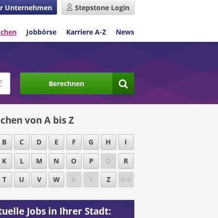
r Unternehmen
Stepstone Login
nchen
Jobbörse
Karriere A-Z
News
Berechnen
chen von A bis Z
B
C
D
E
F
G
H
I
K
L
M
N
O
P
Q
R
T
U
V
W
X
Y
Z
0-9
uelle Jobs in Ihrer Stadt: