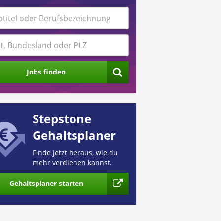
Jobs finden
Stepstone
Gehaltsplaner
Finde jetzt heraus, wie du
mehr verdienen kannst.
Gehaltsplaner starten