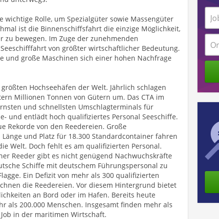
ne wichtige Rolle, um Spezialgüter sowie Massengüter
mal ist die Binnenschiffsfahrt die einzige Möglichkeit,
er zu bewegen. Im Zuge der zunehmenden
 Seeschifffahrt von größter wirtschaftlicher Bedeutung.
re und große Maschinen sich einer hohen Nachfrage
rößten Hochseehäfen der Welt. Jährlich schlagen
tern Millionen Tonnen von Gütern um. Das CTA im
nsten und schnellsten Umschlagterminals für
e- und entlädt hoch qualifiziertes Personal Seeschiffe.
eue Rekorde von den Reedereien. Große
n Länge und Platz für 18.300 Standardcontainer fahren
e Welt. Doch fehlt es am qualifizierten Personal.
er Reeder gibt es nicht genügend Nachwuchskräfte
deutsche Schiffe mit deutschem Führungspersonal zu
agge. Ein Defizit von mehr als 300 qualifizierten
chnen die Reedereien. Vor diesem Hintergrund bietet
lichkeiten an Bord oder im Hafen. Bereits heute
r als 200.000 Menschen. Insgesamt finden mehr als
Job in der maritimen Wirtschaft.