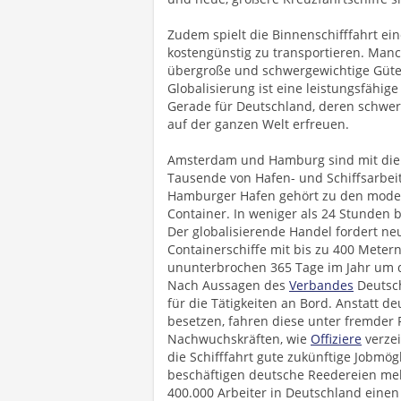
Zudem spielt die Binnenschifffahrt ei
kostengünstig zu transportieren. Manch
übergroße und schwergewichtige Güt
Globalisierung ist eine leistungsfähige
Gerade für Deutschland, deren schwe
auf der ganzen Welt erfreuen.
Amsterdam und Hamburg sind mit die g
Tausende von Hafen- und Schiffsarbei
Hamburger Hafen gehört zu den moder
Container. In weniger als 24 Stunden b
Der globalisierende Handel fordert n
Containerschiffe mit bis zu 400 Meter
ununterbrochen 365 Tage im Jahr um di
Nach Aussagen des
Verbandes
Deutsch
für die Tätigkeiten an Bord. Anstatt 
besetzen, fahren diese unter fremder Fl
Nachwuchskräften, wie
Offiziere
verzei
die Schifffahrt gute zukünftige Jobmög
beschäftigen deutsche Reedereien meh
400.000 Arbeiter in Deutschland einen 