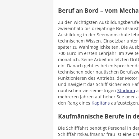
Beruf an Bord – vom Mecha
Zu den wichtigsten Ausbildungsberufen
zweieinhalb bis dreijährige Berufsaus
Ausbildung in der Seemannschule leh
technischem Wissen. Einsetzbar unter
später zu Wahlmöglichkeiten. Die Ausb
700 Euro im ersten Lehrjahr. Im zweit
monatlich. Seine Arbeit im letzten Dri
ein. Danach geht es bei entsprechende
technischen oder nautischen Berufszw
Funktionieren des Antriebs, der Moto
und navigiert das Schiff sicher von H
nautischen viersemestrigen
Studium
a
mehreren Jahren auf hoher See oder a
den Rang eines
Kapitäns
aufzusteigen
Kaufmännische Berufe in de
Die Schifffahrt benötigt Personal in d
Schifffahrtskaufmann/-frau ist eine d