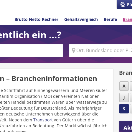
Fü
Brutto Netto Rechner
Gehaltsvergleich
Berufe
Bra
ntlich ein …?
Bran
ien – Brancheninformationen
A
ie Schifffahrt auf Binnengewässern und Meeren Güter
Maritim Organisation (IMO) der Vereinten Nationen
J
tweiten Handel bestimmten Waren über Wasserwege zu
 größter Bedeutung für Deutschland. Als mehrjähriger
S
den deutsche Unternehmen überwiegend über die
 Welt. Neben dem
Transport
von Gütern über die
euzfahrten an Bedeutung. Der Markt wächst jährlich
Akt
ind unterwegs.