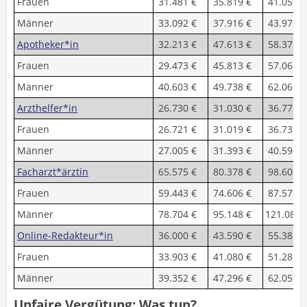
Frauen
31.481 €
35.819 €
41.056 €
Männer
33.092 €
37.916 €
43.972 €
Apotheker*in
32.213 €
47.613 €
58.373 €
Frauen
29.473 €
45.813 €
57.063 €
Männer
40.603 €
49.738 €
62.066 €
Arzthelfer*in
26.730 €
31.030 €
36.773 €
Frauen
26.721 €
31.019 €
36.731 €
Männer
27.005 €
31.393 €
40.596 €
Facharzt*ärztin
65.575 €
80.378 €
98.607 €
Frauen
59.443 €
74.606 €
87.578 €
Männer
78.704 €
95.148 €
121.083 
Online-Redakteur*in
36.000 €
43.590 €
55.385 €
Frauen
33.903 €
41.080 €
51.286 €
Männer
39.352 €
47.296 €
62.059 €
Unfaire Vergütung: Was tun?