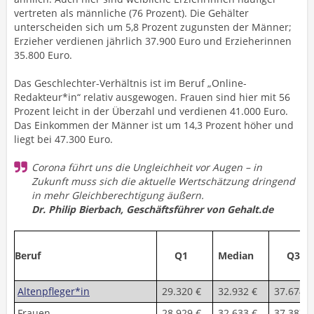
vertreten als männliche (76 Prozent). Die Gehälter
unterscheiden sich um 5,8 Prozent zugunsten der Männer;
Erzieher verdienen jährlich 37.900 Euro und Erzieherinnen
35.800 Euro.
Das Geschlechter-Verhältnis ist im Beruf „Online-
Redakteur*in“ relativ ausgewogen. Frauen sind hier mit 56
Prozent leicht in der Überzahl und verdienen 41.000 Euro.
Das Einkommen der Männer ist um 14,3 Prozent höher und
liegt bei 47.300 Euro.
Corona führt uns die Ungleichheit vor Augen – in
Zukunft muss sich die aktuelle Wertschätzung dringend
in mehr Gleichberechtigung äußern.
Dr. Philip Bierbach, Geschäftsführer von Gehalt.de
Beruf
Q1
Median
Q3
Altenpfleger*in
29.320 €
32.932 €
37.674 €
Frauen
28.929 €
32.633 €
37.387 €