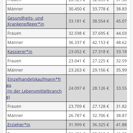
Männer
30.450 €
33.778 €
38.839 €
Gesundheits- und
33.181 €
38.554 €
45.076 €
Krankenpfleger*in
Frauen
32.598 €
37.695 €
44.030 €
Männer
36.337 €
42.153 €
48.623 €
Kassierer*in
23.052 €
27.318 €
33.187 €
Frauen
23.041 €
27.225 €
32.597 €
Männer
23.263 €
29.156 €
35.998 €
Einzelhandelskaufmann*fr
au
24.097 €
28.126 €
33.554 €
(in der Lebensmittelbranch
e)
Frauen
23.709 €
27.128 €
31.826 €
Männer
26.787 €
32.706 €
38.874 €
Erzieher*in
31.999 €
36.325 €
41.883 €