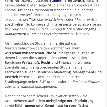
Fällen ein abgeschlossenes
Studium
erforderlich.
Manche
Universitäten bieten sogar Studiengänge an, die direkt das
Thema Business Development behandeln. In aller Regel
sind dies weiterführende Studiengänge, die mit dem
akademischen Titel
Master of Science
oder
Master of Arts
abschließen. So können sich Interessierte beispielsweise an
der
Leuphana Universität Lüneburg
für den Studiengang
Management & Business Development
einschreiben.
Als grundständige Studiengänge, die auf das
Masterstudium vorbereiten, kommen vor allem
wirtschaftswissenschaftliche Studiengänge
in Frage. In
denen können die Studierenden Kenntnisse in den
Bereichen
Wirtschaft,
Recht
und Finanzen
erwerben.
Ebenfalls wird in entsprechenden Studiengängen
Fachwissen zu den Bereichen Marketing, Management und
Vertrieb
vermittelt. Hierfür sind exemplarische
Studiengänge neben
BWL
unter anderem
Business Studies
oder
International Management.
Neben der akademischen Qualifikation setzen viele
Unternehmen außerdem
mehrjährige Berufserfahrung
sowie
Erfahrungen oder Kenntnisse im spezifischen