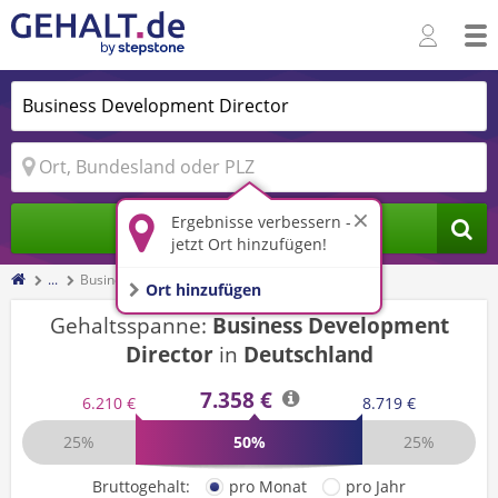
Ergebnisse verbessern -
Jobs finden
jetzt Ort hinzufügen!
...
Business Development Director
Ort hinzufügen
Gehaltsspanne:
Business Development
Director
in
Deutschland
7.358 €
6.210 €
8.719 €
25%
50%
25%
Bruttogehalt:
pro Monat
pro Jahr