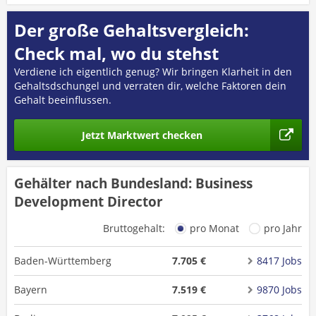
Der große Gehaltsvergleich:
Check mal, wo du stehst
Verdiene ich eigentlich genug? Wir bringen Klarheit in den
Gehaltsdschungel und verraten dir, welche Faktoren dein
Gehalt beeinflussen.
Jetzt Marktwert checken
Gehälter nach Bundesland: Business
Development Director
Bruttogehalt:
pro Monat
pro Jahr
Baden-Württemberg
7.705 €
8417 Jobs
Bayern
7.519 €
9870 Jobs