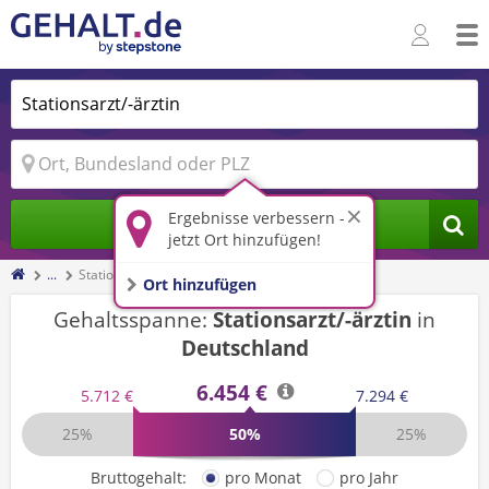
Ergebnisse verbessern -
Jobs finden
jetzt Ort hinzufügen!
...
Stationsarzt/-ärztin
Ort hinzufügen
Gehaltsspanne:
Stationsarzt/-ärztin
in
Deutschland
6.454 €
5.712 €
7.294 €
25%
50%
25%
Bruttogehalt:
pro Monat
pro Jahr