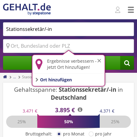
Ergebnisse verbessern -
Jobs finden
jetzt Ort hinzufügen!
...
Stationssekretär/-in
Ort hinzufügen
Gehaltsspanne:
Stationssekretär/-in
in
Deutschland
3.895 €
3.471 €
4.371 €
25%
50%
25%
Bruttogehalt:
pro Monat
pro Jahr