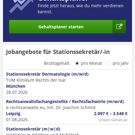
Finde jetzt heraus, wie du mehr verdienen
kannst.
Gehaltsplaner starten
Jobangebote für Stationssekretär/-in
Bruttogehalt:
pro Monat
pro Jahr
Stationssekretär Dermatologie (m/w/d)
TUM Klinikum Rechts der Isar
München
28.07.2026
Rechtsanwaltsfachangestellte / Rechtsfachwirte (m/w/d)
e-rechtsanwälte.eu, Inh. Dr. Joachim Schmid
Leipzig
2.097 € – 3.548 €
01.08.2026
schätzt Gehalt.de
Stationssekretär (m|w|d)
InnKlinikum Altötting und Mühldorf