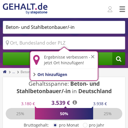
Ergebnisse verbessern -
Jobs finden
jetzt Ort hinzufügen!
...
Beton- und Stahlbetonbauer/-in
Ort hinzufügen
Gehaltsspanne:
Beton- und
Stahlbetonbauer/-in
in
Deutschland
3.539 €
3.180 €
3.938 €
25%
50%
25%
Bruttogehalt:
pro Monat
pro Jahr