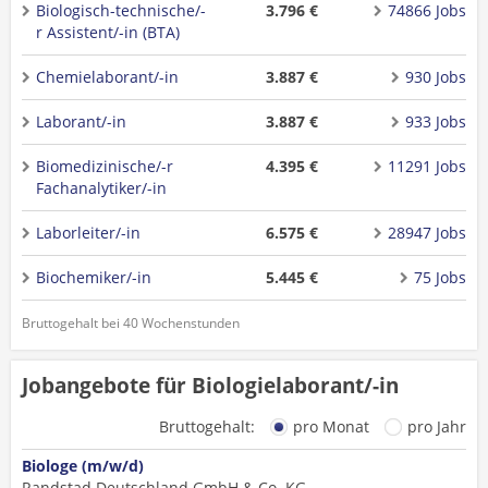
Biologisch-technische/-
3.796 €
74866 Jobs
r Assistent/-in (BTA)
Chemielaborant/-in
3.887 €
930 Jobs
Laborant/-in
3.887 €
933 Jobs
Biomedizinische/-r
4.395 €
11291 Jobs
Fachanalytiker/-in
Laborleiter/-in
6.575 €
28947 Jobs
Biochemiker/-in
5.445 €
75 Jobs
Bruttogehalt bei 40 Wochenstunden
Jobangebote für Biologielaborant/-in
Bruttogehalt:
pro Monat
pro Jahr
Biologe (m/w/d)
Randstad Deutschland GmbH & Co. KG