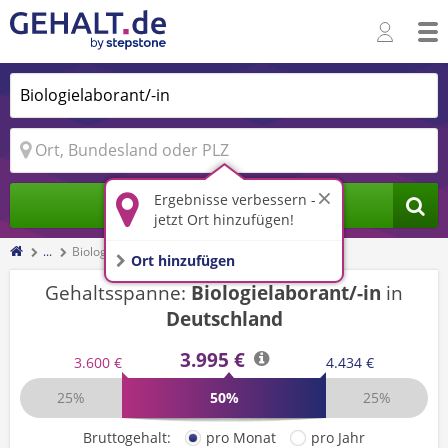
Ergebnisse verbessern -
Jobs finden
jetzt Ort hinzufügen!
...
Biologielaborant/-in
Ort hinzufügen
Gehaltsspanne:
Biologielaborant/-in
in
Deutschland
3.995 €
3.600 €
4.434 €
25%
50%
25%
Bruttogehalt:
pro Monat
pro Jahr