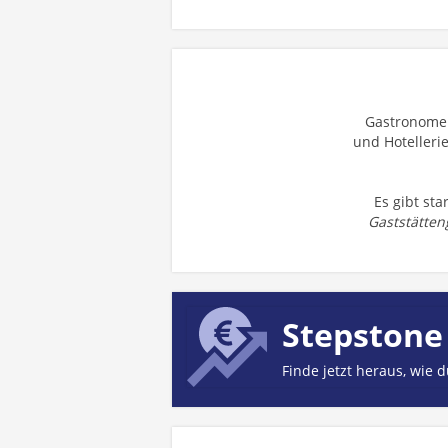
Gastronomen
und Hotelleri
Es gibt st
Gaststätte
Stepstone
Finde jetzt heraus, wie 