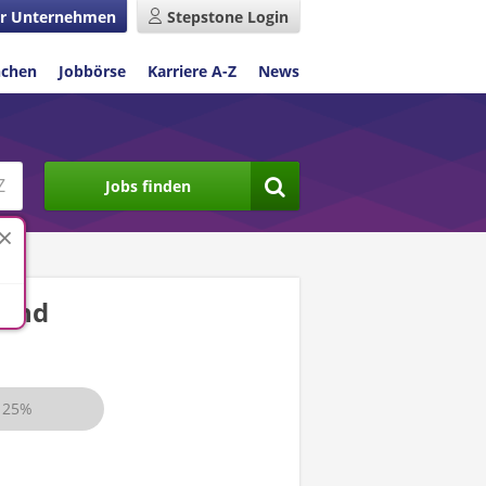
r Unternehmen
Stepstone Login
nchen
Jobbörse
Karriere A-Z
News
Jobs finden
land
25%