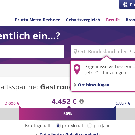
Fü
Brutto Netto Rechner
Gehaltsvergleich
Berufe
Bra
ntlich ein...?
Ergebnisse verbessern -
jetzt Ort hinzufügen!
altsspanne:
Gastronom/-in
in
Deutsch
Ort hinzufügen
4.452 €
3.888 €
5.097 €
50%
Bruttogehalt:
pro Monat
pro Jahr
Detaillierter Gehaltsvergleich