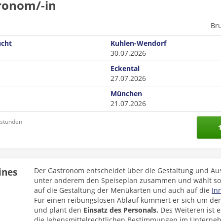
ronom/-in
Br
ucht
Kuhlen-Wendorf
30.07.2026
Eckental
27.07.2026
München
21.07.2026
nstunden
ines
Der Gastronom entscheidet über die Gestaltung und Ausr
unter anderem den Speiseplan zusammen und wählt som
auf die Gestaltung der Menükarten und auch auf die
In
Für einen reibungslosen Ablauf kümmert er sich um de
und plant den
Einsatz des Personals.
Des Weiteren ist 
die lebensmittelrechtlichen Bestimmungen im Unterne