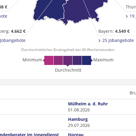
08 €
Thür
bote
19
berg:
4.662 €
Bayern:
4.549 €
 Jobangebote
25 Jobangebote
Durchschnittliches Bruttogehalt bei 40 Wochenstunden.
Minimum
Maximum
Durchschnitt
Br
Mülheim a. d. Ruhr
01.08.2026
Hamburg
29.07.2026
undenberater im Innendienst
Horgau