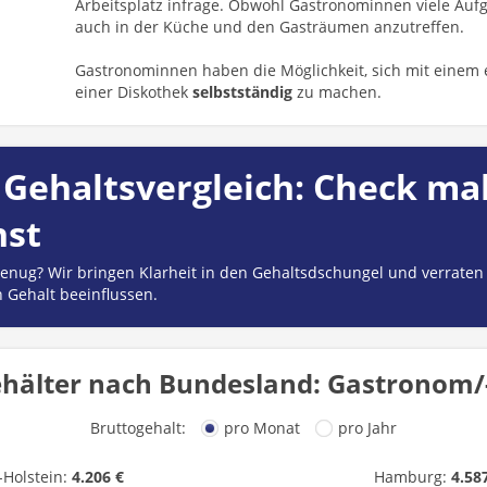
Arbeitsplatz infrage. Obwohl Gastronominnen viele Aufg
auch in der Küche und den Gasträumen anzutreffen.
Gastronominnen haben die Möglichkeit, sich mit einem 
einer Diskothek
selbstständig
zu machen.
Gehaltsvergleich: Check mal
hst
 genug? Wir bringen Klarheit in den Gehaltsdschungel und verraten
n Gehalt beeinflussen.
hälter nach Bundesland: Gastronom/
Bruttogehalt:
pro Monat
pro Jahr
-Holstein:
4.206 €
Hamburg:
4.58