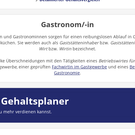
Gastronom/-in
 und Gastronominnen sorgen für einen reibungslosen Ablauf in 
eküchen. Sie werden auch als
Gaststätteninhaber
bzw.
Gaststätten
Wirt
bzw.
Wirtin
bezeichnet.
arke Überschneidungen mit den Tätigkeiten eines
Betriebswirtes fü
ngewerbe,
einer geprüften
Fachwirtin im Gastgewerbe
und eines
Be
Gastronomie
.
 Gehaltsplaner
du mehr verdienen kannst.