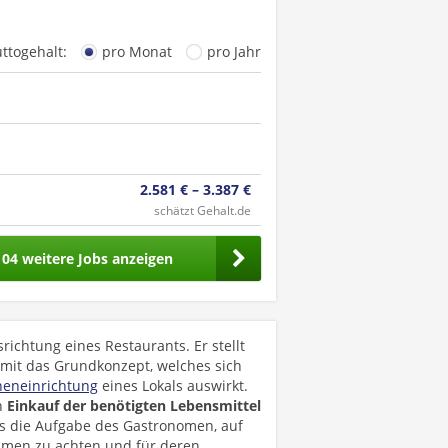
uttogehalt:
pro Monat
pro Jahr
2.581 € – 3.387 €
schätzt Gehalt.de
104 weitere Jobs anzeigen
ichtung eines Restaurants. Er stellt
it das Grundkonzept, welches sich
neneinrichtung
eines Lokals auswirkt.
n
Einkauf der benötigten Lebensmittel
es die Aufgabe des Gastronomen, auf
hmen zu achten und für deren