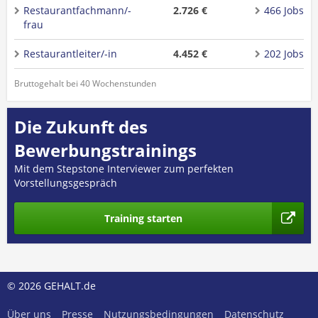
Restaurantfachmann/-
2.726 €
466 Jobs
frau
Restaurantleiter/-in
4.452 €
202 Jobs
Bruttogehalt bei 40 Wochenstunden
Die Zukunft des
Bewerbungstrainings
Mit dem Stepstone Interviewer zum perfekten
Vorstellungsgespräch
Training starten
© 2026 GEHALT.de
Über uns
Presse
Nutzungsbedingungen
Datenschutz