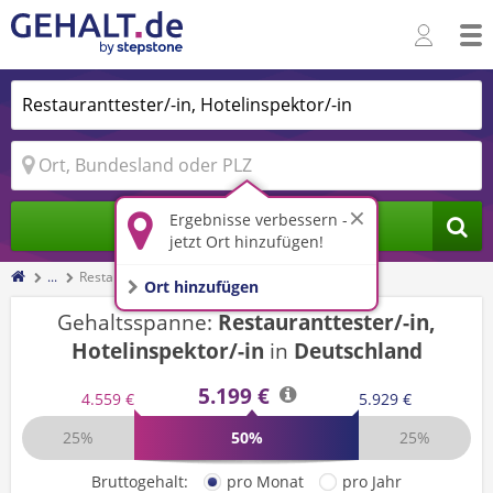
Ergebnisse verbessern -
Jobs finden
jetzt Ort hinzufügen!
...
Restauranttester/-in, Hotelinspektor/-in
Ort hinzufügen
Gehaltsspanne:
Restauranttester/-in,
Hotelinspektor/-in
in
Deutschland
5.199 €
4.559 €
5.929 €
25%
50%
25%
Bruttogehalt:
pro Monat
pro Jahr