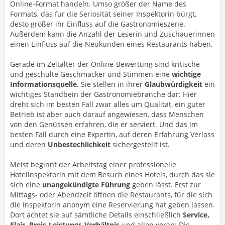
Online-Format handeln. Umso größer der Name des
Formats, das für die Seriosität seiner Inspektorin bürgt,
desto größer ihr Einfluss auf die Gastronomieszene.
Außerdem kann die Anzahl der Leserin und Zuschauerinnen
einen Einfluss auf die Neukunden eines Restaurants haben.
Gerade im Zeitalter der Online-Bewertung sind kritische
und geschulte Geschmäcker und Stimmen eine
wichtige
Informationsquelle.
Sie stellen in ihrer
Glaubwürdigkeit
ein
wichtiges Standbein der Gastronomiebranche dar: Hier
dreht sich im besten Fall zwar alles um Qualität, ein guter
Betrieb ist aber auch darauf angewiesen, dass Menschen
von den Genüssen erfahren, die er serviert. Und das im
besten Fall durch eine Expertin, auf deren Erfahrung Verlass
und deren
Unbestechlichkeit
sichergestellt ist.
Meist beginnt der Arbeitstag einer professionelle
Hotelinspektorin mit dem Besuch eines Hotels, durch das sie
sich eine
unangekündigte Führung
geben lässt. Erst zur
Mittags- oder Abendzeit öffnen die Restaurants, für die sich
die Inspektorin anonym eine Reservierung hat geben lassen.
Dort achtet sie auf sämtliche Details einschließlich
Service,
Flair, Preis-Leistungs-Verhältnis
und allen voran: Die