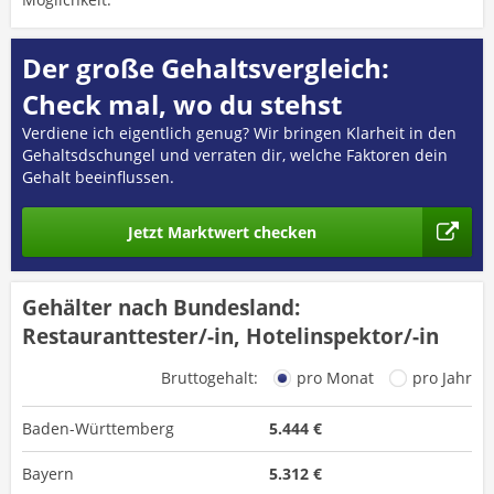
Der große Gehaltsvergleich:
Check mal, wo du stehst
Verdiene ich eigentlich genug? Wir bringen Klarheit in den
Gehaltsdschungel und verraten dir, welche Faktoren dein
Gehalt beeinflussen.
Jetzt Marktwert checken
Gehälter nach Bundesland:
Restauranttester/-in, Hotelinspektor/-in
Bruttogehalt:
pro Monat
pro Jahr
Baden-Württemberg
5.444 €
Bayern
5.312 €