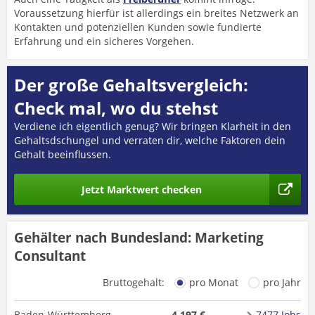
Voraussetzung hierfür ist allerdings ein breites Netzwerk an
Kontakten und potenziellen Kunden sowie fundierte
Erfahrung und ein sicheres Vorgehen.
Der große Gehaltsvergleich:
Check mal, wo du stehst
Verdiene ich eigentlich genug? Wir bringen Klarheit in den
Gehaltsdschungel und verraten dir, welche Faktoren dein
Gehalt beeinflussen.
Jetzt Marktwert checken
Gehälter nach Bundesland: Marketing
Consultant
Bruttogehalt:
pro Monat
pro Jahr
Baden-Württemberg
4.197 €
7477 Jobs