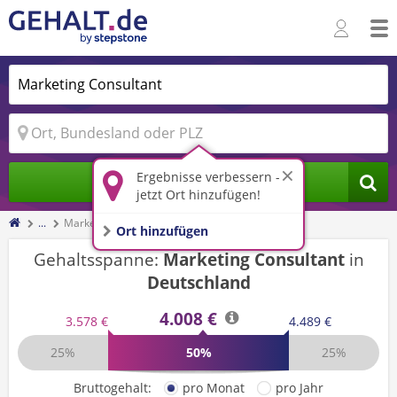
Ergebnisse verbessern -
Jobs finden
jetzt Ort hinzufügen!
...
Marketing Consultant
Ort hinzufügen
Gehaltsspanne:
Marketing Consultant
in
Deutschland
4.008 €
3.578 €
4.489 €
25%
50%
25%
Bruttogehalt:
pro Monat
pro Jahr