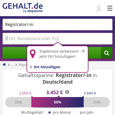
Ergebnisse verbessern -
Jobs finden
jetzt Ort hinzufügen!
...
Registrator/-in
Ort hinzufügen
Gehaltsspanne:
Registrator/-in
in
Deutschland
3.452 €
3.095 €
3.849 €
25%
50%
25%
Bruttogehalt:
pro Monat
pro Jahr