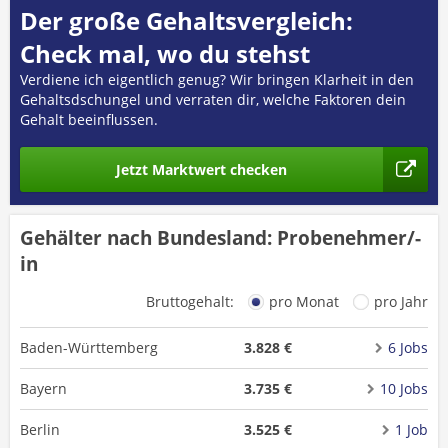
Der große Gehaltsvergleich:
Check mal, wo du stehst
Verdiene ich eigentlich genug? Wir bringen Klarheit in den
Gehaltsdschungel und verraten dir, welche Faktoren dein
Gehalt beeinflussen.
Jetzt Marktwert checken
Gehälter nach Bundesland: Probenehmer/-
in
Bruttogehalt:
pro Monat
pro Jahr
Baden-Württemberg
3.828 €
6 Jobs
Bayern
3.735 €
10 Jobs
Berlin
3.525 €
1 Job