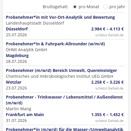
Bruttogehalt:
pro Monat
pro Jahr
Probenehmer*in mit Vor-Ort-Analytik und Bewertung
Landeshauptstadt Düsseldorf
Düsseldorf
2.984 € – 4.113 €
25.07.2026
schätzt Gehalt.de
Probenehmer*in & Fuhrpark-Allrounder (w/m/d)
ÖHMI Analytik GmbH
Magdeburg
28.07.2026
Probenehmer (m/w/d) Bereich Umwelt, Quereinsteiger
Chemisches und mikrobiologisches Institut UEG GmbH
Wetzlar
2.258 € – 3.226 €
23.07.2026
schätzt Gehalt.de
Probenehmer - Trinkwasser / Lebensmittel / Außendienst
(m/w/d)
Martin Mang
Frankfurt am Main
1.355 € – 1.452 €
31.07.2026
schätzt Gehalt.de
Probenehmer*in (m/w/d) für die Wasser-/Umweltanalytik