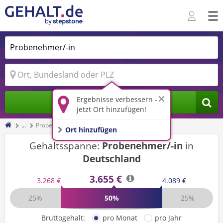
Ergebnisse verbessern -
Jobs finden
jetzt Ort hinzufügen!
...
Probenehmer/-in
Ort hinzufügen
Gehaltsspanne:
Probenehmer/-in
in
Deutschland
3.655 €
3.268 €
4.089 €
25%
50%
25%
Bruttogehalt:
pro Monat
pro Jahr