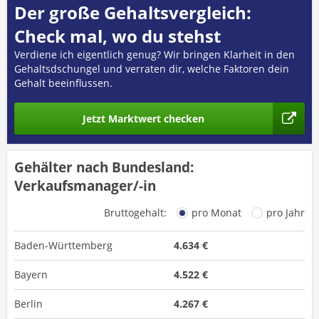
Der große Gehaltsvergleich:
Check mal, wo du stehst
Verdiene ich eigentlich genug? Wir bringen Klarheit in den
Gehaltsdschungel und verraten dir, welche Faktoren dein
Gehalt beeinflussen.
Jetzt Marktwert checken
Gehälter nach Bundesland:
Verkaufsmanager/-in
Bruttogehalt:
pro Monat
pro Jahr
Baden-Württemberg
4.634 €
Bayern
4.522 €
Berlin
4.267 €