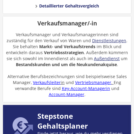
Detaillierter Gehaltsvergleich
Verkaufsmanager/-in
Verkaufsmanager und Verkaufsmanagerinnen sind
zuständig für den Verkauf von Waren und
Dienstleistungen
.
Sie behalten
Markt- und Verkaufstrends
im Blick und
entwickeln daraus
Vertriebsstrategien
. Außerdem kümmern
sie sich sowohl im Innendienst als auch im
Außendienst
um
Bestandskunden und um die Neukundenakquise
.
Alternative Berufsbezeichnungen sind beispielsweise Sales
Manager,
Verkaufsleiter
in
und
Vertriebsmanager
.
Eng
verwandte Berufe sind
Key-Account-Managerin
und
Account-Manager
.
Stepstone
Gehaltsplaner
Finde jetzt heraus, wie du mehr verdienen