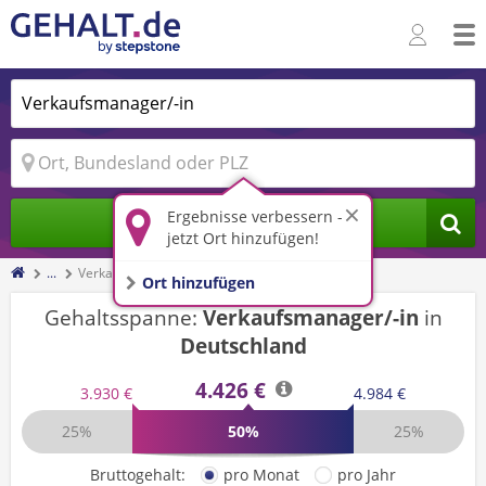
Ergebnisse verbessern -
Jobs finden
jetzt Ort hinzufügen!
...
Verkaufsmanager/-in
Ort hinzufügen
Gehaltsspanne:
Verkaufsmanager/-in
in
Deutschland
4.426 €
3.930 €
4.984 €
25%
50%
25%
Bruttogehalt:
pro Monat
pro Jahr