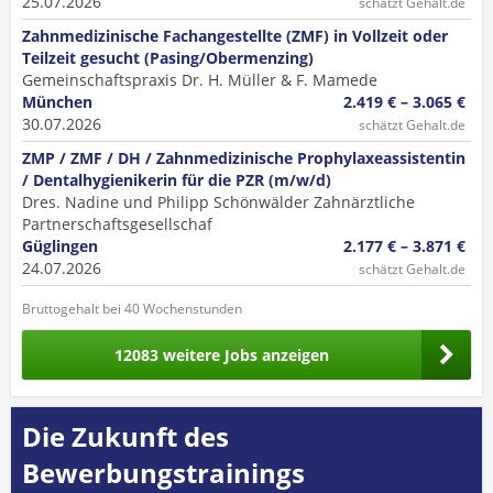
25.07.2026
schätzt Gehalt.de
Zahnmedizinische Fachangestellte (ZMF) in Vollzeit oder
Teilzeit gesucht (Pasing/Obermenzing)
Gemeinschaftspraxis Dr. H. Müller & F. Mamede
München
2.419 € – 3.065 €
30.07.2026
schätzt Gehalt.de
ZMP / ZMF / DH / Zahnmedizinische Prophylaxeassistentin
/ Dentalhygienikerin für die PZR (m/w/d)
Dres. Nadine und Philipp Schönwälder Zahnärztliche
Partnerschaftsgesellschaf
Güglingen
2.177 € – 3.871 €
24.07.2026
schätzt Gehalt.de
Bruttogehalt bei 40 Wochenstunden
12083 weitere Jobs anzeigen
Die Zukunft des
Bewerbungstrainings