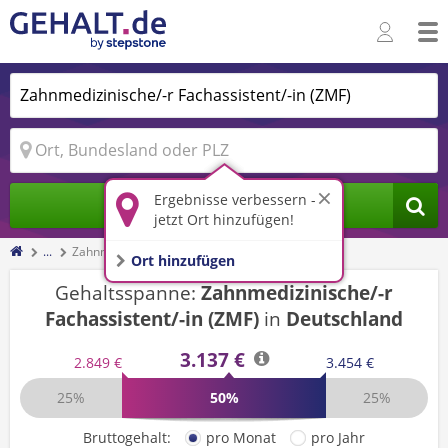
Ergebnisse verbessern -
Jobs finden
jetzt Ort hinzufügen!
...
Zahnmedizinische/-r Fachassistent/-in (ZMF)
Ort hinzufügen
Gehaltsspanne:
Zahnmedizinische/-r
Fachassistent/-in (ZMF)
in
Deutschland
3.137 €
2.849 €
3.454 €
25%
50%
25%
Bruttogehalt:
pro Monat
pro Jahr