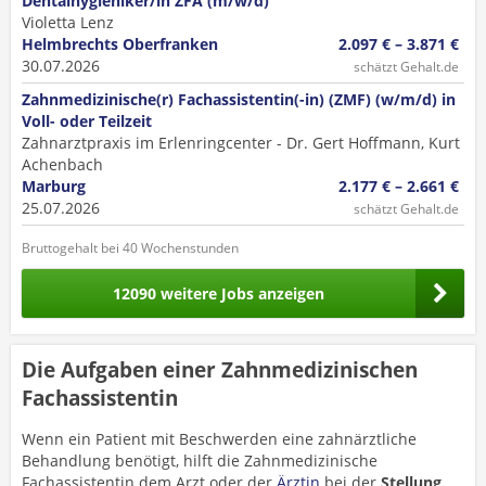
Dentalhygieniker/in ZFA (m/w/d)
Violetta Lenz
Helmbrechts Oberfranken
2.097 € – 3.871 €
30.07.2026
schätzt Gehalt.de
Zahnmedizinische(r) Fachassistentin(-in) (ZMF) (w/m/d) in
Voll- oder Teilzeit
Zahnarztpraxis im Erlenringcenter - Dr. Gert Hoffmann, Kurt
Achenbach
Marburg
2.177 € – 2.661 €
25.07.2026
schätzt Gehalt.de
Bruttogehalt bei 40 Wochenstunden
12090 weitere Jobs anzeigen
Die Aufgaben einer Zahnmedizinischen
Fachassistentin
Wenn ein Patient mit Beschwerden eine zahnärztliche
Behandlung benötigt, hilft die Zahnmedizinische
Fachassistentin dem Arzt oder der
Ärztin
bei der
Stellung