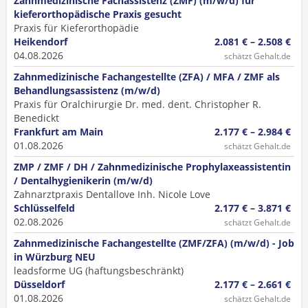
Zahnmedizinische Fachassistenz (ZMF) (m/w/d) für
kieferorthopädische Praxis gesucht
Praxis für Kieferorthopädie
Heikendorf
2.081 € – 2.508 €
04.08.2026
schätzt Gehalt.de
Zahnmedizinische Fachangestellte (ZFA) / MFA / ZMF als
Behandlungsassistenz (m/w/d)
Praxis für Oralchirurgie Dr. med. dent. Christopher R.
Benedickt
Frankfurt am Main
2.177 € – 2.984 €
01.08.2026
schätzt Gehalt.de
ZMP / ZMF / DH / Zahnmedizinische Prophylaxeassistentin
/ Dentalhygienikerin (m/w/d)
Zahnarztpraxis Dentallove Inh. Nicole Love
Schlüsselfeld
2.177 € – 3.871 €
02.08.2026
schätzt Gehalt.de
Zahnmedizinische Fachangestellte (ZMF/ZFA) (m/w/d) - Job
in Würzburg NEU
leadsforme UG (haftungsbeschränkt)
Düsseldorf
2.177 € – 2.661 €
01.08.2026
schätzt Gehalt.de