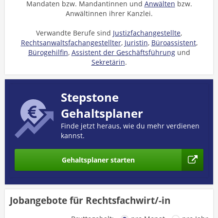
Mandaten bzw. Mandantinnen und
Anwälten
bzw.
Anwältinnen ihrer Kanzlei.
Verwandte Berufe sind
Justizfachangestellte
,
Rechtsanwaltsfachangestellter
,
Juristin
,
Büroassistent
,
Bürogehilfin
,
Assistent der Geschäftsführung
und
Sekretärin
.
Stepstone
Gehaltsplaner
Finde jetzt heraus, wie du mehr verdienen
kannst.
Gehaltsplaner starten
Jobangebote für Rechtsfachwirt/-in