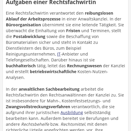
Aufgaben einer Rechtsfachwirtin
Eine Rechtsfachwirtin verantwortet den
reibungslosen
Ablauf der Arbeitsprozesse
in einer Anwaltskanzlei. In der
Büroorganisation
übernimmt sie eine leitende Tätigkeit. Sie
überwacht die Einhaltung von
Fristen
und Terminen, stellt
die
Postabwicklung
sowie die Beschaffung von
Büromaterialien sicher und steht in Kontakt zu
Dienstleistern des Büros, zum Beispiel
Reinigungsunternehmen,
IT
-Anbieter und
Telefongesellschaften. Darüber hinaus ist sie
buchhalterisch
tätig, leitet das
Rechnungswesen
der Kanzlei
und erstellt
betriebswirtschaftliche
Kosten-Nutzen-
Analysen.
In der
anwaltlichen
Sachbearbeitung
arbeitet die
Rechtsfachwirtin den Rechtsanwältinnen der Kanzlei zu. Sie
ist insbesondere für Mahn-, Kostenfestsetzungs- und
Zwangsvollstreckungsverfahren
verantwortlich, die sie
aufgrund ihrer juristischen
Ausbildung
selbstständig
bearbeiten kann. Außerdem bereitet sie Berufungen und
andere
Rechtsbehelfe
bzw.
Rechtsmittel
, mit denen
richterliche Urteile angefochten werden, vor. Ihre