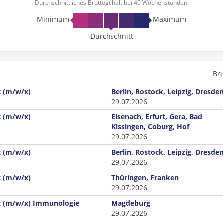
Durchschnittliches Bruttogehalt bei 40 Wochenstunden.
Minimum
Maximum
Durchschnitt
Br
t (m/w/x)
Berlin, Rostock, Leipzig, Dresde
29.07.2026
t (m/w/x)
Eisenach, Erfurt, Gera, Bad
Kissingen, Coburg, Hof
29.07.2026
t (m/w/x)
Berlin, Rostock, Leipzig, Dresde
29.07.2026
t (m/w/x)
Thüringen, Franken
29.07.2026
nt (m/w/x) Immunologie
Magdeburg
29.07.2026