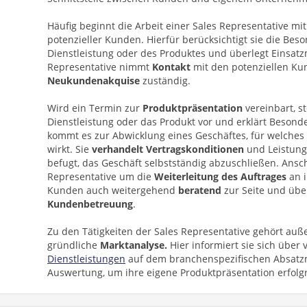
Häufig beginnt die Arbeit einer Sales Representative mi
potenzieller Kunden. Hierfür berücksichtigt sie die Bes
Dienstleistung oder des Produktes und überlegt Einsatz
Representative nimmt
Kontakt
mit den potenziellen Kun
Neukundenakquise
zuständig.
Wird ein Termin zur
Produktpräsentation
vereinbart, st
Dienstleistung oder das Produkt vor und erklärt Besonde
kommt es zur Abwicklung eines Geschäftes, für welches
wirkt. Sie
verhandelt
Vertragskonditionen
und Leistung
befugt, das Geschäft selbstständig abzuschließen. Ansc
Representative um die
Weiterleitung des Auftrages
an i
Kunden auch weitergehend
beratend
zur Seite und üb
Kundenbetreuung
.
Zu den Tätigkeiten der Sales Representative gehört au
gründliche
Marktanalyse.
Hier informiert sie sich über
Dienstleistungen
auf dem branchenspezifischen Absatzma
Auswertung, um ihre eigene Produktpräsentation erfolgr