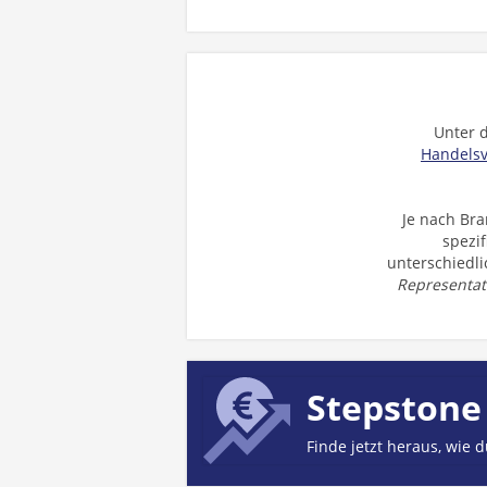
Unter
Handelsv
Je nach Br
spezi
unterschiedli
Representat
Stepstone
Finde jetzt heraus, wie 