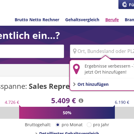
Fü
Brutto Netto Rechner
Gehaltsvergleich
Berufe
Bra
ntlich ein...?
Ergebnisse verbessern -
jetzt Ort hinzufügen!
sspanne:
Sales Representative
in
Deuts
Ort hinzufügen
5.409 €
4.726 €
6.190 €
50%
Bruttogehalt:
pro Monat
pro Jahr
Detaillierter Gehaltsvergleich