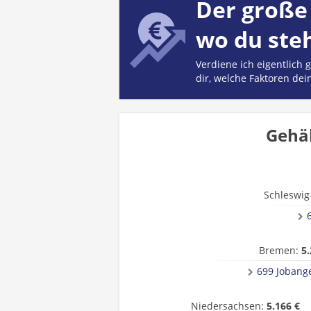
Der große 
wo du ste
Verdiene ich eigentlich
dir, welche Faktoren dei
Gehäl
Schleswig
Bremen:
5.
699 Jobang
Niedersachsen:
5.166 €