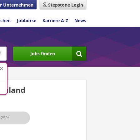
r Unternehmen
Stepstone Login
nchen
Jobbörse
Karriere A-Z
News
Jobs finden
chland
25%