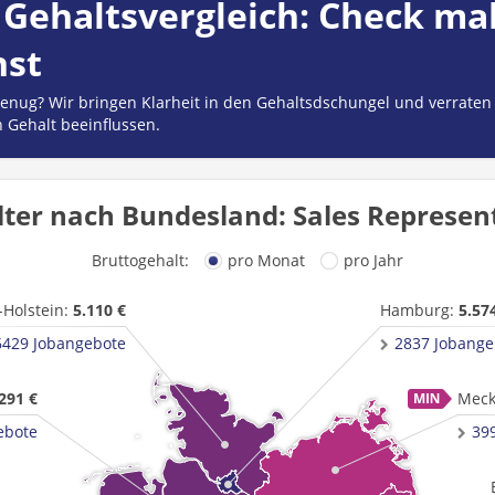
Gehaltsvergleich: Check mal
hst
 genug? Wir bringen Klarheit in den Gehaltsdschungel und verraten
n Gehalt beeinflussen.
ter nach Bundesland: Sales Represen
Bruttogehalt:
pro Monat
pro Jahr
-Holstein:
5.110 €
Hamburg:
5.57
6429 Jobangebote
2837 Jobange
291 €
Meck
ebote
39