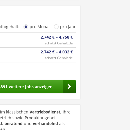
uttogehalt:
pro Monat
pro Jahr
2.742 € – 4.758 €
schätzt Gehalt.de
2.742 € – 4.032 €
schätzt Gehalt.de
3891 weitere Jobs anzeigen
 im klassischen
Vertriebsdienst,
ihre
etrieb sowie Produktangebot
d, beratend
und
verhandelnd
als
men.