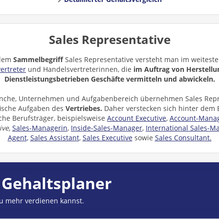
Sales Representative
 dem
Sammelbegriff
Sales Representative versteht man im weiteste
ertreter
und Handelsvertreterinnen, die
im Auftrag von Herstellu
Dienstleistungsbetrieben Geschäfte vermitteln und abwickeln.
anche, Unternehmen und Aufgabenbereich übernehmen Sales Repr
fische Aufgaben des
Vertriebes.
Daher verstecken sich hinter dem B
che Berufsträger, beispielsweise
Account Executive
,
Account-Manag
ive,
Sales-Managerin
,
Inside-Sales-Manager
,
International Sales-M
Agent,
Sales Assistant
,
Sales Executive
sowie
Sales Consultant.
 Gehaltsplaner
du mehr verdienen kannst.