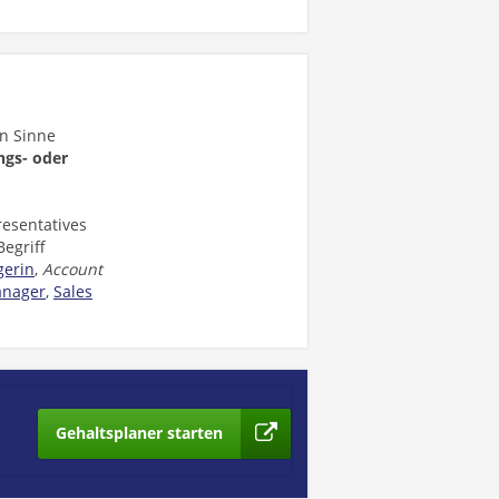
n Sinne
ngs- oder
esentatives
egriff
erin
,
Account
anager
,
Sales
Gehaltsplaner starten