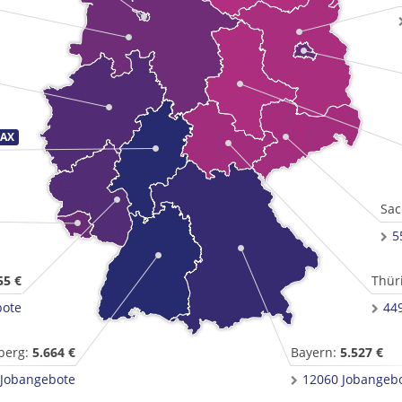
Sac
5
55 €
Thür
bote
44
berg:
5.664 €
Bayern:
5.527 €
 Jobangebote
12060 Jobangeb