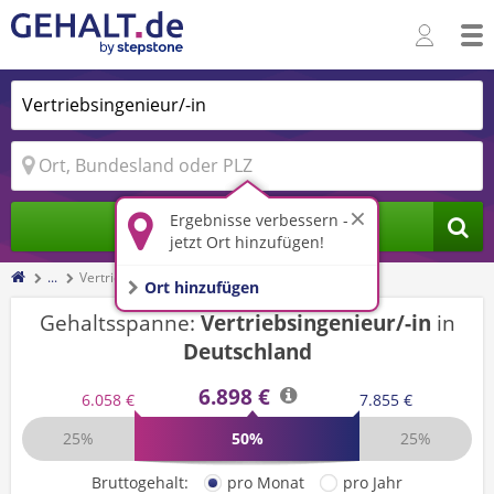
Ergebnisse verbessern -
Jobs finden
jetzt Ort hinzufügen!
...
Vertriebsingenieur/-in
Ort hinzufügen
Gehaltsspanne:
Vertriebsingenieur/-in
in
Deutschland
6.898 €
6.058 €
7.855 €
25%
50%
25%
Bruttogehalt:
pro Monat
pro Jahr