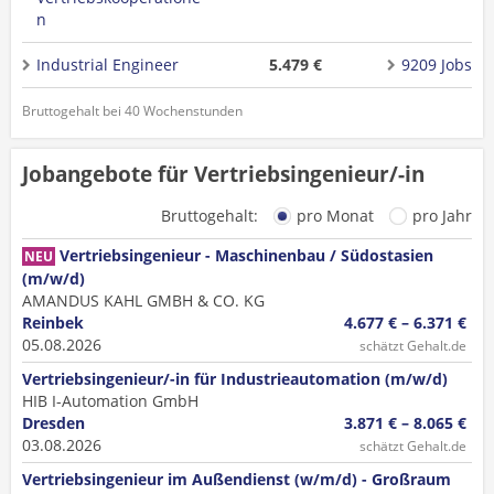
n
Industrial Engineer
5.479 €
9209 Jobs
Bruttogehalt bei 40 Wochenstunden
Jobangebote für Vertriebsingenieur/-in
Bruttogehalt:
pro Monat
pro Jahr
Vertriebsingenieur - Maschinenbau / Südostasien
NEU
(m/w/d)
AMANDUS KAHL GMBH & CO. KG
Reinbek
4.677 € – 6.371 €
05.08.2026
schätzt Gehalt.de
Vertriebsingenieur/-in für Industrieautomation (m/w/d)
HIB I-Automation GmbH
Dresden
3.871 € – 8.065 €
03.08.2026
schätzt Gehalt.de
Vertriebsingenieur im Außendienst (w/m/d) - Großraum