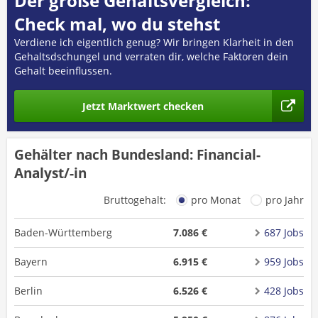
Der große Gehaltsvergleich:
Check mal, wo du stehst
Verdiene ich eigentlich genug? Wir bringen Klarheit in den
Gehaltsdschungel und verraten dir, welche Faktoren dein
Gehalt beeinflussen.
Jetzt Marktwert checken
Gehälter nach Bundesland: Financial-
Analyst/-in
Bruttogehalt:
pro Monat
pro Jahr
Baden-Württemberg
7.086 €
687 Jobs
Bayern
6.915 €
959 Jobs
Berlin
6.526 €
428 Jobs