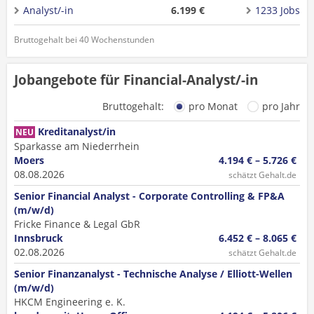
Analyst/-in
6.199 €
1233 Jobs
Bruttogehalt bei 40 Wochenstunden
Jobangebote für Financial-Analyst/-in
Bruttogehalt:
pro Monat
pro Jahr
Kreditanalyst/in
NEU
Sparkasse am Niederrhein
Moers
4.194 € – 5.726 €
08.08.2026
schätzt Gehalt.de
Senior Financial Analyst - Corporate Controlling & FP&A
(m/w/d)
Fricke Finance & Legal GbR
Innsbruck
6.452 € – 8.065 €
02.08.2026
schätzt Gehalt.de
Senior Finanzanalyst - Technische Analyse / Elliott-Wellen
(m/w/d)
HKCM Engineering e. K.