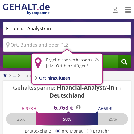
Ergebnisse verbessern -
Jobs finden
jetzt Ort hinzufügen!
...
Financial-Analyst/-in
Ort hinzufügen
Gehaltsspanne:
Financial-Analyst/-in
in
Deutschland
6.768 €
5.973 €
7.668 €
25%
50%
25%
Bruttogehalt:
pro Monat
pro Jahr